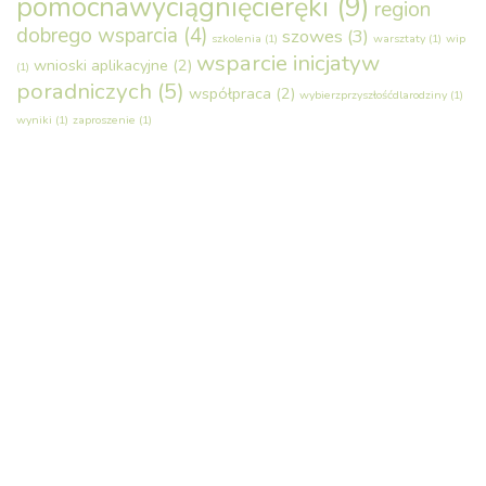
pomocnawyciągnięcieręki
(9)
region
dobrego wsparcia
(4)
szowes
(3)
szkolenia
(1)
warsztaty
(1)
wip
wsparcie inicjatyw
wnioski aplikacyjne
(2)
(1)
poradniczych
(5)
współpraca
(2)
wybierzprzyszłośćdlarodziny
(1)
wyniki
(1)
zaproszenie
(1)
Fundacja Nauka dla Środowiska
KRS: 0000146454
NIP: 669-23-37-315
REGON: 331371711