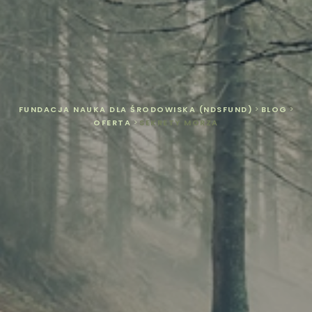
FUNDACJA NAUKA DLA ŚRODOWISKA (NDSFUND)
>
BLOG
>
OFERTA
>
SEKRETY MORZA