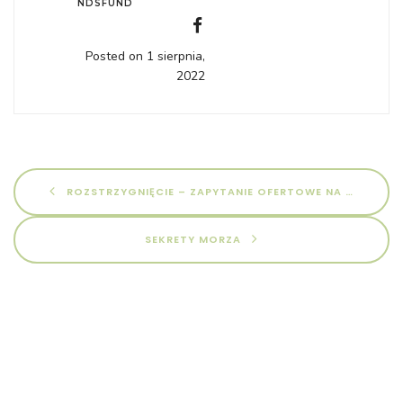
NDSFUND
Posted on 1 sierpnia,
2022
ROZSTRZYGNIĘCIE – ZAPYTANIE OFERTOWE NA WYKONANIE ZAMÓWIENIA NA: DOSTAWA WYPOSAŻENIA PLACÓWKI INTERWENCYJNO-SPECJALISTYCZNO-TERAPEUTYCZNEJ W BIAŁOGARDZIE W RAMACH PROJEKTU PN. „WYBIERZ PRZYSZŁOŚĆ DLA RODZINY”
SEKRETY MORZA