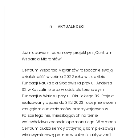
in
AKTUALNOŚCI
Już niebawem rusza nowy projekt pn. „Centrum
Wsparcia Migrantów”
Centrum Wsparcia Migrantów rozpocznie swoją
działalność 1 września 2022 roku w siedzibie
Fundacji Nauka dla Środowiska przy ul. Andersa
32 w Koszalinie oraz w oddziale terenowym
Fundacji w Wałczu przy ul. Okulickiego 32. Projekt
realizowany będzie do 31.12.2023 i obejmie swoim
zasięgiem cudzoziemców przebywających w
Polsce legalnie, mieszkających na ternie
województwa zachodniopomorskiego. W ramach
Centrum cudzoziemcy otrzymają kompleksową i
wielowymiarową pomoc w zakresie aktywizacji