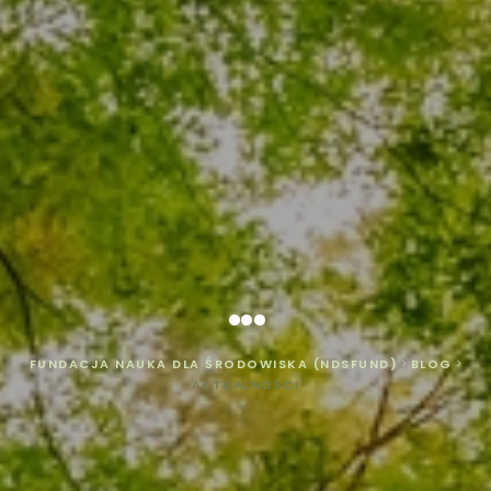
...
FUNDACJA NAUKA DLA ŚRODOWISKA (NDSFUND)
>
BLOG
>
AKTUALNOŚCI