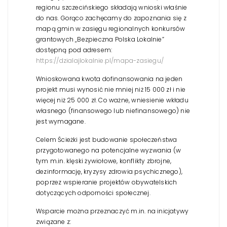
regionu szczecińskiego składają wnioski właśnie
do nas. Gorąco zachęcamy do zapoznania się z
mapą gmin w zasięgu regionalnych konkursów
grantowych „Bezpieczna Polska Lokalnie”
dostępną pod adresem:
https://dzialajlokalnie.pl/mapa-zasiegu/
Wnioskowana kwota dofinansowania na jeden
projekt musi wynosić nie mniej niż 15 000 zł i nie
więcej niż 25 000 zł. Co ważne, wniesienie wkładu
własnego (finansowego lub niefinansowego) nie
jest wymagane.
Celem Ścieżki jest budowanie społeczeństwa
przygotowanego na potencjalne wyzwania (w
tym m.in. klęski żywiołowe, konflikty zbrojne,
dezinformację, kryzysy zdrowia psychicznego),
poprzez wspieranie projektów obywatelskich
dotyczących odporności społecznej.
Wsparcie można przeznaczyć m.in. na inicjatywy
związane z: