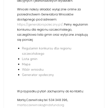
akcyjnych i jednorazowych wydarzeń.
Wnioski należy składać wyłącznie online za
pośrednictwem Generatora Wniosków
dostępnego pod adresem:
https://generatorspoleczny.pl/
. Pełny regulamin
konkursu dla regionu szczecińskiego,
szczegółowa lista gmin oraz wytyczne znajdują
się poniżej:
Regulamin konkursu dla regionu
szczecińskiego
Lista gmin
Mapa
Wzór wniosku
Generator społeczny
W przypadku pytań zachęcamy do kontaktu:
Martą Czerwińską tel. 534 348 396,
marta.czerwinska@ndsfund.org