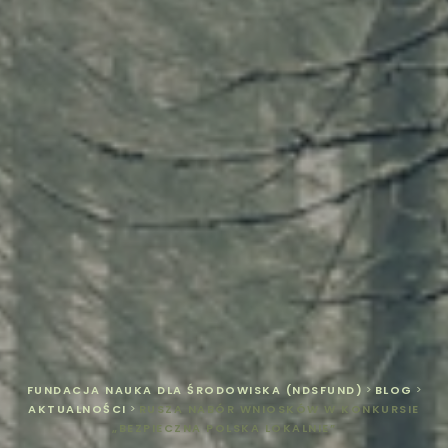
FUNDACJA NAUKA DLA ŚRODOWISKA (NDSFUND)
>
BLOG
>
AKTUALNOŚCI
>
RUSZA NABÓR WNIOSKÓW W KONKURSIE
„BEZPIECZNA POLSKA LOKALNIE”