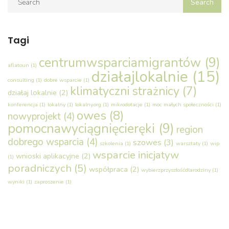
Tagi
centrumwsparciamigrantów
(9)
aflatoun
(1)
działajlokalnie
(15)
consulting
(1)
dobre wsparcie
(1)
klimatyczni strażnicy
(7)
działaj lokalnie
(2)
konferencja
(1)
lokalny
(1)
lokalny.org
(1)
mikrodotacje
(1)
moc małych społeczności
(1)
owes
(8)
nowyprojekt
(4)
pomocnawyciągnięcieręki
(9)
region
dobrego wsparcia
(4)
szowes
(3)
szkolenia
(1)
warsztaty
(1)
wip
wsparcie inicjatyw
wnioski aplikacyjne
(2)
(1)
poradniczych
(5)
współpraca
(2)
wybierzprzyszłośćdlarodziny
(1)
wyniki
(1)
zaproszenie
(1)