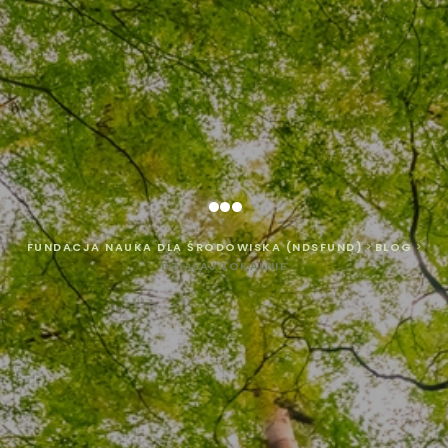
...
FUNDACJA NAUKA DLA ŚRODOWISKA (NDSFUND)
>
BLOG
>
DZIAŁAJ LOKALNIE