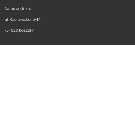
Adres do faktur:
ul. Racławicka 15-17,
75-620 Koszalin
Kontakt z naszą Fundacją
+48 533 335 443
biuro@ndsfund.org
biuro i adres korespondencyjny:
ul. Andersa 32, 75-626 Koszalin
(przyziemie)