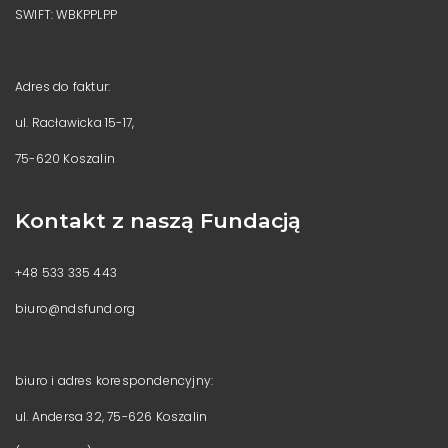
SWIFT: WBKPPLPP
Adres do faktur:
ul. Racławicka 15-17,
75-620 Koszalin
Kontakt z naszą Fundacją
+48 533 335 443
biuro@ndsfund.org
biuro i adres korespondencyjny:
ul. Andersa 32, 75-626 Koszalin