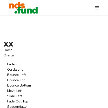
Toggle
naviga
xx
Home
Oferta
Fadeout
Quicksand
Bounce Left
Bounce Top
Bounce Bottom
Move Left
Slide Left
Fade Out Top
Sequentially