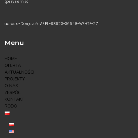
(przyziemie)
adres e-Doręczeń: AE:PL-98923-36648-WEHTF-27
Menu
HOME
OFERTA
AKTUALNOŚCI
PROJEKTY
O NAS
ZESPÓŁ
KONTAKT
RODO