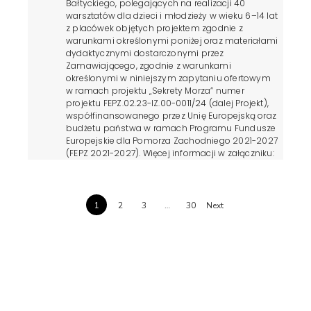
Bałtyckiego, polegających na realizacji 40
warsztatów dla dzieci i młodzieży w wieku 6–14 lat
z placówek objętych projektem zgodnie z
warunkami określonymi poniżej oraz materiałami
dydaktycznymi dostarczonymi przez
Zamawiającego, zgodnie z warunkami
określonymi w niniejszym zapytaniu ofertowym
w ramach projektu „Sekrety Morza” numer
projektu FEPZ.02.23-IZ.00-0011/24 (dalej Projekt),
współfinansowanego przez Unię Europejską oraz
budżetu państwa w ramach Programu Fundusze
Europejskie dla Pomorza Zachodniego 2021-2027
(FEPZ 2021-2027). Więcej informacji w załączniku:
Zapytanie na warsztaty sekrety Morza.docx
VIEW POST »
1
2
3
…
30
Next