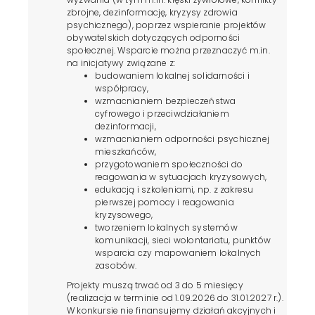
zbrojne, dezinformację, kryzysy zdrowia
psychicznego), poprzez wspieranie projektów
obywatelskich dotyczących odporności
społecznej. Wsparcie można przeznaczyć m.in.
na inicjatywy związane z:
budowaniem lokalnej solidarności i
współpracy,
wzmacnianiem bezpieczeństwa
cyfrowego i przeciwdziałaniem
dezinformacji,
wzmacnianiem odporności psychicznej
mieszkańców,
przygotowaniem społeczności do
reagowania w sytuacjach kryzysowych,
edukacją i szkoleniami, np. z zakresu
pierwszej pomocy i reagowania
kryzysowego,
tworzeniem lokalnych systemów
komunikacji, sieci wolontariatu, punktów
wsparcia czy mapowaniem lokalnych
zasobów.
Projekty muszą trwać od 3 do 5 miesięcy
(realizacja w terminie od 1.09.2026 do 31.01.2027 r.).
W konkursie nie finansujemy działań akcyjnych i