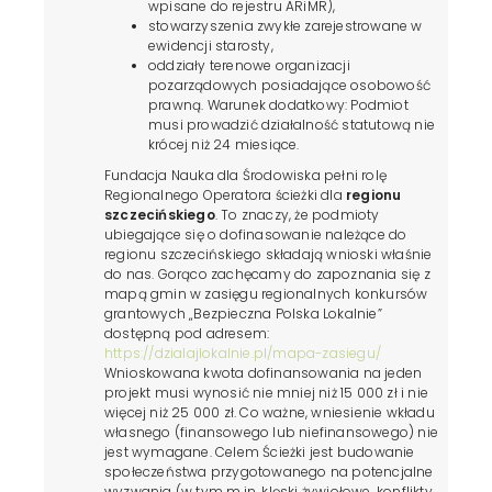
wpisane do rejestru ARiMR),
stowarzyszenia zwykłe zarejestrowane w
ewidencji starosty,
oddziały terenowe organizacji
pozarządowych posiadające osobowość
prawną. Warunek dodatkowy: Podmiot
musi prowadzić działalność statutową nie
krócej niż 24 miesiące.
Fundacja Nauka dla Środowiska pełni rolę
Regionalnego Operatora ścieżki dla
regionu
szczecińskiego
. To znaczy, że podmioty
ubiegające się o dofinasowanie należące do
regionu szczecińskiego składają wnioski właśnie
do nas. Gorąco zachęcamy do zapoznania się z
mapą gmin w zasięgu regionalnych konkursów
grantowych „Bezpieczna Polska Lokalnie”
dostępną pod adresem:
https://dzialajlokalnie.pl/mapa-zasiegu/
Wnioskowana kwota dofinansowania na jeden
projekt musi wynosić nie mniej niż 15 000 zł i nie
więcej niż 25 000 zł. Co ważne, wniesienie wkładu
własnego (finansowego lub niefinansowego) nie
jest wymagane. Celem Ścieżki jest budowanie
społeczeństwa przygotowanego na potencjalne
wyzwania (w tym m.in. klęski żywiołowe, konflikty