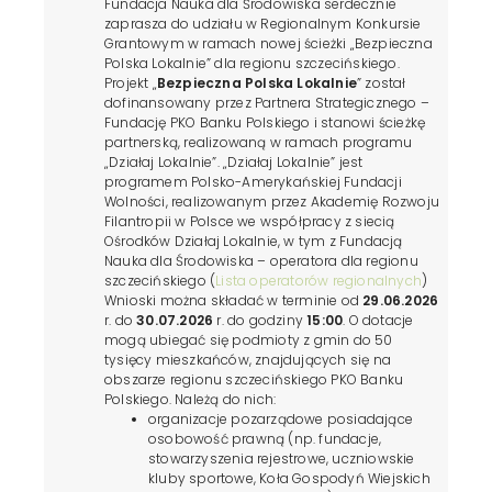
Fundacja Nauka dla Środowiska serdecznie
zaprasza do udziału w Regionalnym Konkursie
Grantowym w ramach nowej ścieżki „Bezpieczna
Polska Lokalnie” dla regionu szczecińskiego.
Projekt „
Bezpieczna Polska Lokalnie
” został
dofinansowany przez Partnera Strategicznego –
Fundację PKO Banku Polskiego i stanowi ścieżkę
partnerską, realizowaną w ramach programu
„Działaj Lokalnie”. „Działaj Lokalnie” jest
programem Polsko-Amerykańskiej Fundacji
Wolności, realizowanym przez Akademię Rozwoju
Filantropii w Polsce we współpracy z siecią
Ośrodków Działaj Lokalnie, w tym z Fundacją
Nauka dla Środowiska – operatora dla regionu
szczecińskiego (
Lista operatorów regionalnych
)
Wnioski można składać w terminie od
29.06.2026
r. do
30.07.2026
r. do godziny
15:00
. O dotacje
mogą ubiegać się podmioty z gmin do 50
tysięcy mieszkańców, znajdujących się na
obszarze regionu szczecińskiego PKO Banku
Polskiego. Należą do nich:
organizacje pozarządowe posiadające
osobowość prawną (np. fundacje,
stowarzyszenia rejestrowe, uczniowskie
kluby sportowe, Koła Gospodyń Wiejskich