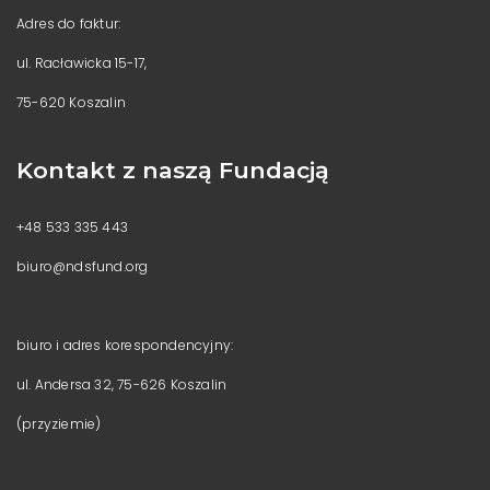
Adres do faktur:
ul. Racławicka 15-17,
75-620 Koszalin
Kontakt z naszą Fundacją
+48 533 335 443
biuro@ndsfund.org
biuro i adres korespondencyjny:
ul. Andersa 32, 75-626 Koszalin
(przyziemie)