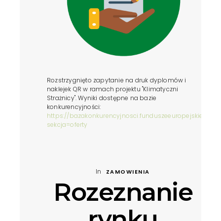
Rozstrzygnięto zapytanie na druk dyplomów i
naklejek QR w ramach projektu "Klimatyczni
Strażnicy". Wyniki dostępne na bazie
konkurencyjności:
https://bazakonkurencyjnosci.funduszeeuropejskie.gov.
sekcja=oferty
VIEW POST »
In
ZAMOWIENIA
Rozeznanie
rynku