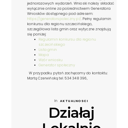
jednorazowych wydarzeń. Wnioski należy składać
wyłącznie online za pośrednictwem Generatora
Wniosków dostępnego pod adresem:
https://generatorspoleczny.pl/
. Pełny regulamin
konkursu dla regionu szczecińskiego,
szczegółowa lista gmin oraz wytyczne znajdują
się poniżej:
Regulamin konkursu dla regionu
szczecińskiego
Lista gmin
Mapa
Wzór wniosku
Generator społeczny
W przypadku pytań zachęcamy do kontaktu:
Martą Czerwińską tel. 534 348 396,
marta.czerwinska@ndsfund.org
Izabelą
Rutkowską tel. 533 335 443,
izabela.rutkowska@ndsfund.org
Regionalny
Konkurs Grantowy „Bezpieczna Polska Lokalnie”
In
AKTUALNOSCI
jest realizowany przez Fundację Nauka dla
Działaj
Środowiska w ramach programu „Działaj Lokalnie”
dzięki wsparciu Partnera Strategicznego – Fundacji
PKO Banku Polskiego. „Działaj Lokalnie” jest
programem Polsko-Amerykańskiej Fundacji