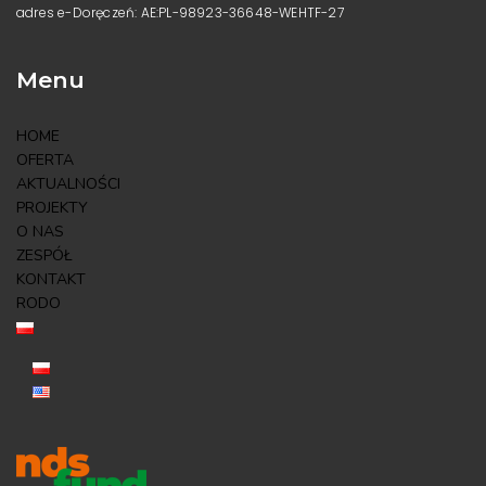
adres e-Doręczeń: AE:PL-98923-36648-WEHTF-27
Menu
HOME
OFERTA
AKTUALNOŚCI
PROJEKTY
O NAS
ZESPÓŁ
KONTAKT
RODO