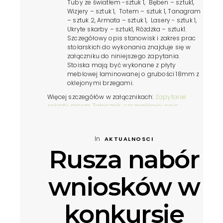
Tuby ze światłem -sztuk 1, Bęben – sztuk1,
Wizjery – sztuk 1, Totem – sztuk 1, Tanagram
– sztuk 2, Armata – sztuk 1, Lasery - sztuk 1,
Ukryte skarby – sztuk1, Różdżka – sztuk1.
Szczegółowy opis stanowisk i zakres prac
stolarskich do wykonania znajduje się w
załączniku do niniejszego zapytania.
Stoiska mają być wykonane z płyty
meblowej laminowanej o grubości 18mm z
oklejonymi brzegami.
Więcej szczegółów w załącznikach:
Zapytanie
sekrety morza
Załącznik: szczegółowy opis
przedmiotu zamówienia
VIEW POST »
In
AKTUALNOSCI
Rusza nabór
wniosków w
konkursie