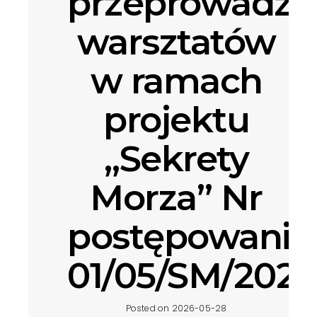
przeprowadze
warsztatów
w ramach
projektu
„Sekrety
Morza” Nr
postępowania
01/05/SM/2026
Posted on 2026-05-28