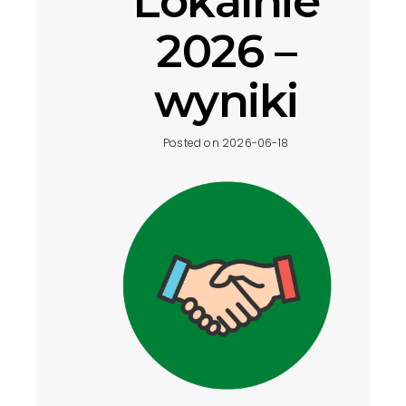
Lokalnie
Wolności, realizowanym przez Akademię Rozwoju
Filantropii w Polsce we współpracy z siecią
2026 –
Ośrodków Działaj Lokalnie.
wyniki
VIEW POST »
Posted on 2026-06-18