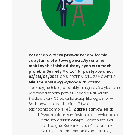
Rozeznanie rynku prowadzone w formie
zapytania ofertowego na
„Wykonanie
mobilnych stoisk edukacyjnych
w ramach
projektu Sekrety Morza”
Nr postępowania:
02/SM/07/2026
OPIS PRZEDMIOTU ZAMÓWIENIA:
Miejsce dostawy/wykonania:
Stoiska
edukacyjne (dalej produkty) mają być wykonane
w prowadzonym przez Fundację Nauka dla
Środowiska - Ośrodku Edukacji Ekologicznej w
Sarbinowie, przy ul. Leśnej 2 (woj.
zachodniopomorskie).
Zakres zamówienia:
Przedmiotem zamówienia jest wykonanie
prac stolarskich obejmujących stoiska
edukacyjne: Beczki – sztuk 4, Latarnia –
sztuk 1; .Centrala telefoniczna – sztuk 1;