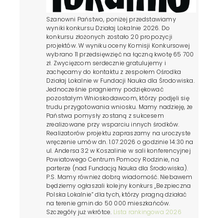
Szanowni Państwo, poniżej przedstawiamy
wyniki konkursu Działaj Lokalnie 2026. Do
konkursu złożonych zostało 20 propozycji
projektów. W wyniku oceny Komisji Konkursowej
wybrano 11 przedsięwzięć na łączną kwotę 65 700
zł. Zwycięzcom serdecznie gratulujemy i
zachęcamy do kontaktu z zespołem Ośrodka
Działaj Lokalnie w Fundacji Nauka dla Środowiska.
Jednocześnie pragniemy podziękować
pozostałym Wnioskodawcom, którzy podjęli się
trudu przygotowania wniosku. Mamy nadzieję, że
Państwa pomysły zostaną z sukcesem
zrealizowane przy wsparciu innych środków.
Realizatorów projektu zapraszamy na uroczyste
wręczenie umów dn. 1.07.2026 o godzinie 14:30 na
ul. Andersa 32 w Koszalinie w sali konferencyjnej
Powiatowego Centrum Pomocy Rodzinie, na
parterze (nad Fundacją Nauka dla Środowiska).
P.S. Mamy również dobrą wiadomość. Niebawem
będziemy ogłaszali kolejny konkurs „Bezpieczna
Polska Lokalnie” dla tych, którzy pragną działać
na terenie gmin do 50 000 mieszkańców.
Szczegóły już wkrótce.
Lista rankingowa 2026