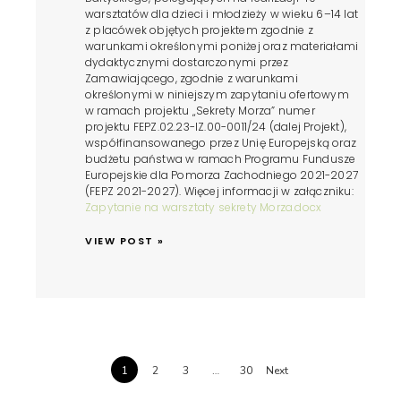
warsztatów dla dzieci i młodzieży w wieku 6–14 lat
z placówek objętych projektem zgodnie z
warunkami określonymi poniżej oraz materiałami
dydaktycznymi dostarczonymi przez
Zamawiającego, zgodnie z warunkami
określonymi w niniejszym zapytaniu ofertowym
w ramach projektu „Sekrety Morza” numer
projektu FEPZ.02.23-IZ.00-0011/24 (dalej Projekt),
współfinansowanego przez Unię Europejską oraz
budżetu państwa w ramach Programu Fundusze
Europejskie dla Pomorza Zachodniego 2021-2027
(FEPZ 2021-2027). Więcej informacji w załączniku:
Zapytanie na warsztaty sekrety Morza.docx
VIEW POST »
1
2
3
…
30
Next