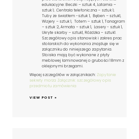
edukacyjne: Beczki – sztuk 4, Latarnia –
sztuk 1; .Centrala telefoniczna – sztuk 1;
Tuby ze światłem -sztuk 1, Bęben – sztuk1,
Wizjery – sztuk 1, Totem – sztuk 1, Tanagram
– sztuk 2, Armata – sztuk 1, Lasery - sztuk 1,
Ukryte skarby – sztuk1, Różdżka – sztuk1.
Szczegółowy opis stanowisk i zakres prac
stolarskich do wykonania znajduje się w
załączniku do niniejszego zapytania.
Stoiska mają być wykonane z płyty
meblowej laminowanej o grubości 18mm z
oklejonymi brzegami.
Więcej szczegółów w załącznikach:
Zapytanie
sekrety morza
Załącznik: szczegółowy opis
przedmiotu zamówienia
VIEW POST »