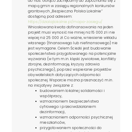
do nas. Gorąco zachęcamy do zapoznania się z
mapą gmin w zasięgu regionalnych konkursów
grantowych „Bezpieczna Polska Lokalnie”
dostępną pod adresem:
https://dzialajlokalnie.pl/mapa-zasiegu/
Wnioskowana kwota dofinansowania na jeden
projekt musi wynosić nie mniej niż 15 000 zł i nie
więcej niż 25 000 zł. Co ważne, wniesienie wkładu
własnego (finansowego lub niefinansowego) nie
jest wymagane. Celem Ścieżki jest budowanie
społeczeństwa przygotowanego na potencjalne
wyzwania (w tym m.in. klęski żywiołowe, konflikty
zbrojne, dezinformację, kryzysy zdrowia
psychicznego), poprzez wspieranie projektów
obywatelskich dotyczących odporności
społecznej. Wsparcie można przeznaczyć m.in.
na inicjatywy związane z:
budowaniem lokalnej solidarności i
współpracy,
wzmacnianiem bezpieczeństwa
cyfrowego i przeciwdziałaniem
dezinformacji,
wzmacnianiem odporności psychicznej
mieszkańców,
przygotowaniem społeczności do