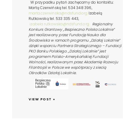
W przypadku pytań zachęcamy do kontaktu:
Martą Czerwińską tel. 534 348 396,
marta.czerwinska@ndsfund.org
Izabelą
Rutkowską tel. 533 335 443,
izabela.rutkowska@ndsfund.org
Regionalny
Konkurs Grantowy „Bezpieczna Polska Lokalnie”
jest realizowany przez Fundację Nauka dla
Środowiska w ramach programu „Działaj Lokalnie”
dzięki wsparciu Partnera Strategicznego – Fundacji
PKO Banku Polskiego. „Działaj Lokalnie” jest
programem Polsko-Amerykańskiej Fundacji
Wolności, realizowanym przez Akademię Rozwoju
Filantropii w Polsce we współpracy z siecią
Ośrodków Działaj Lokalnie.
VIEW POST »