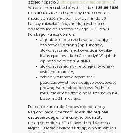
szczecińskiego (
Lista operatorów regionalnych
)
Wnioski można składać w terminie od
29.06.2026
r. do
30.07.2026
r. do godziny
15:00
. O dotacje
mogą ubiegać się podmioty z gmin do 50
tysięcy mieszkańców, znajdujących się na
obszarze regionu szczecińskiego PKO Banku
Polskiego. Należą do nich:
organizacje pozarządowe posiadające
osobowość prawną (np. fundacje,
stowarzyszenia rejestrowe, uczniowskie
kluby sportowe, Koła Gospodyń Wiejskich
wpisane do rejestru ARiMR),
stowarzyszenia zwykłe zarejestrowane w
ewidencji starosty,
oddziały terenowe organizacji
pozarządowych posiadające osobowość
prawną. Warunek dodatkowy: Podmiot
musi prowadzić działalność statutową nie
krócej niż 24 miesiące.
Fundacja Nauka dla Środowiska pełni rolę
Regionalnego Operatora ścieżki dla
regionu
szczecińskiego
. To znaczy, że podmioty
ubiegające się o dofinasowanie należące do
regionu szczecińskiego składają wnioski właśnie