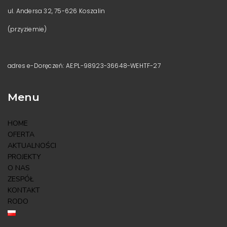
ul. Andersa 32, 75-626 Koszalin
(przyziemie)
adres e-Doręczeń: AE:PL-98923-36648-WEHTF-27
Menu
HOME
OFERTA
AKTUALNOŚCI
PROJEKTY
O NAS
ZESPÓŁ
KONTAKT
RODO