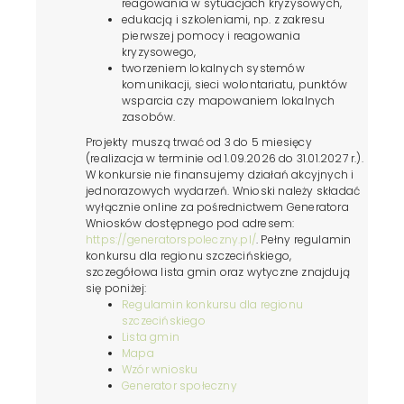
reagowania w sytuacjach kryzysowych,
edukacją i szkoleniami, np. z zakresu
pierwszej pomocy i reagowania
kryzysowego,
tworzeniem lokalnych systemów
komunikacji, sieci wolontariatu, punktów
wsparcia czy mapowaniem lokalnych
zasobów.
Projekty muszą trwać od 3 do 5 miesięcy
(realizacja w terminie od 1.09.2026 do 31.01.2027 r.).
W konkursie nie finansujemy działań akcyjnych i
jednorazowych wydarzeń. Wnioski należy składać
wyłącznie online za pośrednictwem Generatora
Wniosków dostępnego pod adresem:
https://generatorspoleczny.pl/
. Pełny regulamin
konkursu dla regionu szczecińskiego,
szczegółowa lista gmin oraz wytyczne znajdują
się poniżej:
Regulamin konkursu dla regionu
szczecińskiego
Lista gmin
Mapa
Wzór wniosku
Generator społeczny