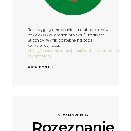
Rozstrzygnięto zapytanie na druk dyplomów i
naklejek QR w ramach projektu "Klimatyczni
Strażnicy". Wyniki dostępne na bazie
konkurencyjności:
https://bazakonkurencyjnosci.funduszeeuropejskie.gov.
sekcja=oferty
VIEW POST »
In
ZAMOWIENIA
Rozeznanie