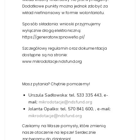
Dodatkowe punkty można jednak zdobyć za
wkład niefinansowy w formie wolontariatu.
Sposób składania: wnioski przyjmujemy
wyłącznie drogą elektroniczną:
https://generatorwzpnowefio.pl/
Szczegółowy regulamin oraz dokumentacja
dostępne są na stronie:
www.mikrodotacje.ndsfund.org
Masz pytania? Chętnie pomożemy!
Urszula Sadłowska: tel. 533 335 443, e-
mail:
mikrodotacje@ndsfund.org
Jolanta Opalko: tel. 570 841 600, , e-mail:
mikrodotacje@ndsfund.org
Czekamy na Wasze pomysły, które zmienią
nasze otoczenie na lepsze! Serdecznie
zachęcamy do działania!