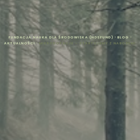
FUNDACJA NAUKA DLA ŚRODOWISKA (NDSFUND)
>
BLOG
>
AKTUALNOŚCI
>
MIKRODOTACJE – STARTUJEMY Z NABOREM!