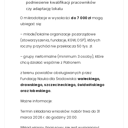
podniesienie kwalifikacji pracowników
czy adaptację lokalu
O mikrodotacje w wysokości
do 7 000 zł
mogą
ubiegać się:
– młode/lokalne organizacje pozarządowe
(stowarzyszenia, fundacje, KGW, OSP), których
roczny przychód nie przekracza 50 tys. zł.
– grupy nieformalne (minimum 3 osoby), które
chcą działać wspólnie z Patronem.
z terenu powiatów obsługiwanych przez
Fundację Nauka dla Środowiska:
wałeckiego,
drawskiego, szczecineckiego, świdwińskiego
oraz łobeskiego.
Ważne informacje:
Termin składania wniosków: nabór trwa do 31
marca 2026 r. do godziny 20:00.
Wkład własny finansowy nie jest wymagany!