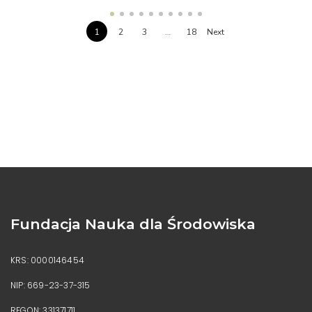
1
2
3
…
18
Next
Fundacja Nauka dla Środowiska
KRS: 0000146454
NIP: 669-23-37-315
REGON: 331371711