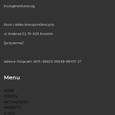
biuro@ndsfund.org
biuro i adres korespondencyjny:
ul. Andersa 32, 75-626 Koszalin
(przyziemie)
adres e-Doręczeń: AE:PL-98923-36648-WEHTF-27
Menu
HOME
OFERTA
AKTUALNOŚCI
PROJEKTY
O NAS