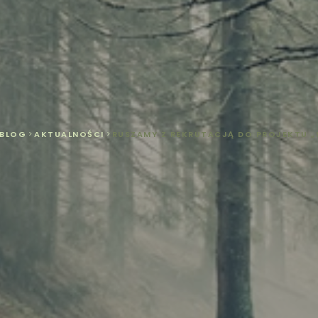
BLOG
>
AKTUALNOŚCI
>
RUSZAMY Z REKRUTACJĄ DO PROJEKTU „