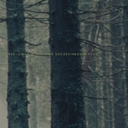
SZOWES-OWES W REGIONIE SZCZECINECKIM PLUS”