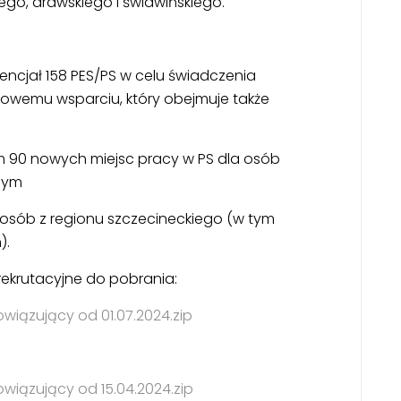
ego, drawskiego i świdwińskiego.
encjał 158 PES/PS w celu świadczenia
ksowemu wsparciu, który obejmuje także
 90 nowych miejsc pracy w PS dla osób
nym
osób z regionu szczecineckiego (w tym
).
rekrutacyjne do pobrania:
iązujący od 01.07.2024.zip
iązujący od 15.04.2024.zip