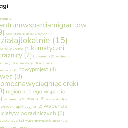
agi
latoun
(1)
entrumwsparciamigrantów
9)
consulting
(1)
dobre wsparcie
(1)
ziałajlokalnie
(15)
klimatyczni
iałaj lokalnie
(2)
trażnicy
(7)
konferencja
(1)
lokalny
(1)
alny.org
(1)
mikrodotacje
(1)
moc małych
nowyprojekt
(4)
ołeczności
(1)
owes
(8)
omocnawyciągnięcieręki
9)
region dobrego wsparcia
4)
szowes
(3)
szkolenia
(1)
warsztaty
(1)
wip
wsparcie
wnioski aplikacyjne
(2)
nicjatyw poradniczych
(5)
spółpraca
(2)
wybierzprzyszłośćdlarodziny
(1)
niki
(1)
zaproszenie
(1)