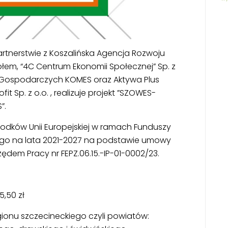
rtnerstwie z Koszalińska Agencja Rozwoju
łem, “4C Centrum Ekonomii Społecznej” Sp. z
– Gospodarczych KOMES oraz Aktywa Plus
it Sp. z o.o. , realizuje projekt ”SZOWES-
”.
odków Unii Europejskiej w ramach Funduszy
ego na lata 2021-2027 na podstawie umowy
dem Pracy nr FEPZ.06.15.-IP-01-0002/23.
,50 zł
egionu szczecineckiego czyli powiatów: