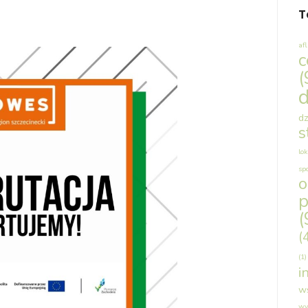
T
af
c
(
d
dz
s
lok
sp
p
(
(
(1)
i
w
wy