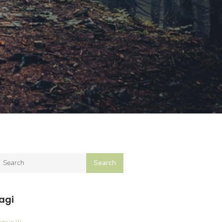
agi
latoun
(1)