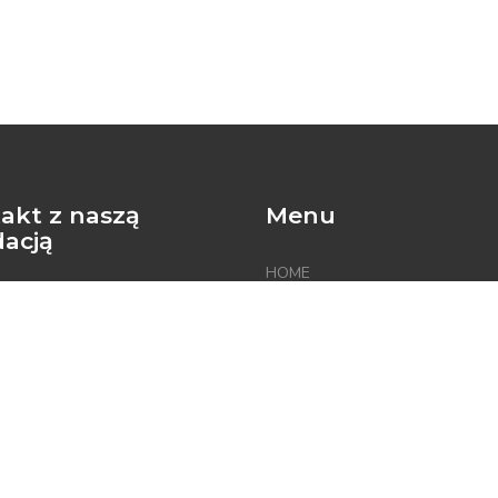
akt z naszą
Menu
acją
HOME
OFERTA
3 335 443
AKTUALNOŚCI
@ndsfund.org
PROJEKTY
O NAS
ZESPÓŁ
KONTAKT
i adres korespondencyjny:
RODO
dersa 32, 75-626 Koszalin