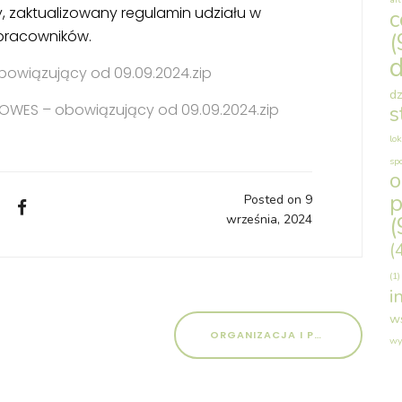
, zaktualizowany regulamin udziału w
c
 pracowników.
(
d
owiązujący od 09.09.2024.zip
dz
OWES – obowiązujący od 09.09.2024.zip
s
lok
sp
p
Posted on 9
września, 2024
(
(
(1)
i
w
ORGANIZACJA I PRZEPROWADZENIE SZKOLEŃ ZGODNIE Z ROZPORZĄDZENIEM MINISTRA RODZINY I POLITYKI SPOŁECZNEJ Z DNIA 6 LISTOPADA 2023 W SPRAWIE SZKOLEŃ DLA KANDYDATÓW DO SPRAWOWANIA PIECZY ZASTĘPCZEJ WRAZ Z PRZEPROWADZENIEM BADAŃ PSYCHOLOGICZNYCH DLA UCZESTNIKÓW PROJEKTU „WYBIERZ PRZYSZŁOŚĆ DLA RODZINY PLUS”
wy