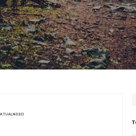
AKTUALNOŚCI
T
af