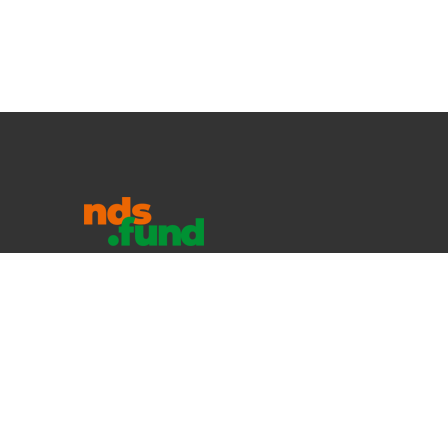
Copyright © 2025 ndsfund
Wszelkie prawa zastrzeżone.
Polityka Prywatności
ndsfund.org