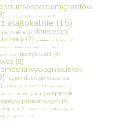
entrumwsparciamigrantów
9)
consulting
(1)
dobre wsparcie
(1)
ziałajlokalnie
(15)
klimatyczni
iałaj lokalnie
(2)
trażnicy
(7)
konferencja
(1)
lokalny
(1)
alny.org
(1)
mikrodotacje
(1)
moc małych
nowyprojekt
(4)
ołeczności
(1)
owes
(8)
omocnawyciągnięcieręki
9)
region dobrego wsparcia
4)
szowes
(3)
szkolenia
(1)
warsztaty
(1)
wip
wsparcie
wnioski aplikacyjne
(2)
nicjatyw poradniczych
(5)
spółpraca
(2)
wybierzprzyszłośćdlarodziny
(1)
niki
(1)
zaproszenie
(1)