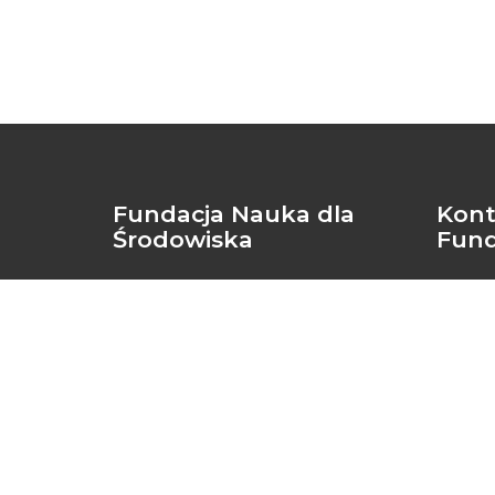
Fundacja Nauka dla
Kont
Środowiska
Fund
KRS: 0000146454
+48 53
NIP: 669-23-37-315
biuro
REGON: 331371711
biuro 
Podstawowe konto bankowe:
ul. An