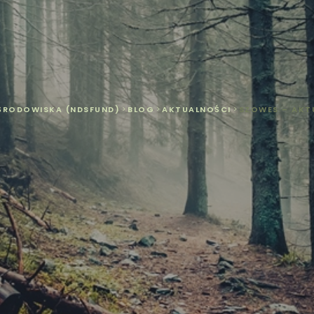
ŚRODOWISKA (NDSFUND)
>
BLOG
>
AKTUALNOŚCI
>
SZOWES – AKT