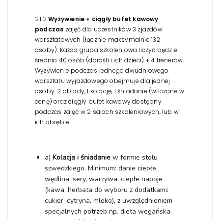
2.1.2
Wyżywienie + ciągły bufet kawowy
podczas
zajęć dla uczestników 3 zjazdów
warsztatowych (łącznie maksymalnie 132
osoby). Każda grupa szkoleniowa liczyć będzie
średnio 40 osób (dorośli i ich dzieci) + 4 trenerów.
Wyżywienie podczas jednego dwudniowego
warsztatu wyjazdowego obejmuje dla jednej
osoby: 2 obiady, 1 kolację, 1 śniadanie (wliczone w
cenę) oraz ciągły bufet kawowy dostępny
podczas zajęć w 2 salach szkoleniowych, lub w
ich obrębie.
a)
Kolacja i śniadanie
w formie stołu
szwedzkiego. Minimum: danie ciepłe,
wędlina, sery, warzywa, ciepłe napoje
(kawa, herbata do wyboru z dodatkami:
cukier, cytryna, mleko), z uwzględnieniem
specjalnych potrzeb np. dieta wegańska,