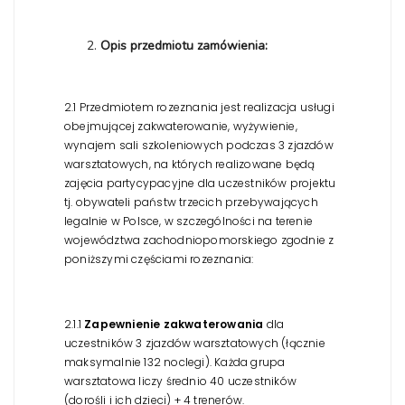
Opis przedmiotu zamówienia:
2.1 Przedmiotem rozeznania jest realizacja usługi
obejmującej zakwaterowanie, wyżywienie,
wynajem sali szkoleniowych podczas 3 zjazdów
warsztatowych, na których realizowane będą
zajęcia partycypacyjne dla uczestników projektu
tj. obywateli państw trzecich przebywających
legalnie w Polsce, w szczególności na terenie
województwa zachodniopomorskiego zgodnie z
poniższymi częściami rozeznania:
2.1.1
Zapewnienie zakwaterowania
dla
uczestników 3 zjazdów warsztatowych (łącznie
maksymalnie 132 noclegi). Każda grupa
warsztatowa liczy średnio 40 uczestników
(dorośli i ich dzieci) + 4 trenerów.