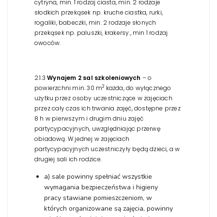
cytryna, min. 1 rodzaj ciasta, min. 2 rodzaje
słodkich przekąsek np. kruche ciastka, rurki,
rogaliki, babeczki, min. 2 rodzaje słonych
przekąsek np. paluszki, krakersy., min 1 rodzaj
owoców.
2.1.3
Wynajem 2 sal szkoleniowych
– o
2
powierzchni min. 30 m
każda, do wyłącznego
użytku przez osoby uczestniczące w zajęciach
przez cały czas ich trwania zajęć, dostępne przez
8 h w pierwszym i drugim dniu zajęć
partycypacyjnych, uwzględniając przerwę
obiadową. W jednej w zajęciach
partycypacyjnych uczestniczyły będą dzieci, a w
drugiej sali ich rodzice.
a) sale powinny spełniać wszystkie
wymagania bezpieczeństwa i higieny
pracy stawiane pomieszczeniom, w
których organizowane są zajęcia, powinny