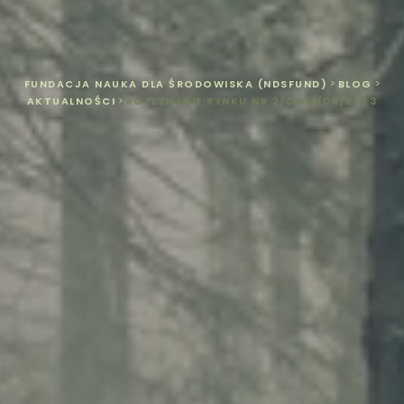
FUNDACJA NAUKA DLA ŚRODOWISKA (NDSFUND)
>
BLOG
>
AKTUALNOŚCI
>
ROZEZNANIE RYNKU NR 2/CWM/04/2023