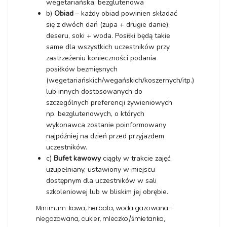
wegetariańska, bezglutenowa
b)
Obiad
– każdy obiad powinien składać
się z dwóch dań (zupa + drugie danie),
deseru, soki + woda. Posiłki będą takie
same dla wszystkich uczestników przy
zastrzeżeniu konieczności podania
posiłków bezmięsnych
(wegetariańskich/wegańskich/koszernych/itp.)
lub innych dostosowanych do
szczególnych preferencji żywieniowych
np. bezglutenowych, o których
wykonawca zostanie poinformowany
najpóźniej na dzień przed przyjazdem
uczestników.
c)
Bufet kawowy
ciągły w trakcie zajęć,
uzupełniany, ustawiony w miejscu
dostępnym dla uczestników w sali
szkoleniowej lub w bliskim jej obrębie.
Minimum: kawa, herbata, woda gazowana i
niegazowana, cukier, mleczko/śmietanka,