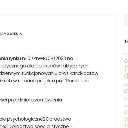
ZAMÓWIENIA
T
af
ania rynku nr 01/PnWR/04/2023 na
c
listycznego dla opiekunów faktycznych
(
ziennym funkcjonowaniu oraz kandydatów
d
zkich w ramach projektu pn.: ”Pomoc na
dz
s
lok
ęści przedmiotu zamówienia
sp
p
rcie psychologiczne2.Doradztwo
(
ne3.Doradztwo specjalistyczne –