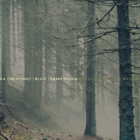
KA (NDSFUND)
>
BLOG
>
ZAMÓWIENIA
>
ROZSTRZYGNIĘCIE ROZEZN