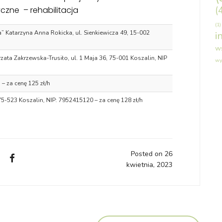
(
yczne – rehabilitacja
(1)
 Katarzyna Anna Rokicka, ul. Sienkiewicza 49, 15-002
i
w
ta Zakrzewska-Trusiło, ul. 1 Maja 36, 75-001 Koszalin, NIP
wy
– za cenę 125 zł/h
75-523 Koszalin, NIP: 7952415120 – za cenę 128 zł/h
Posted on 26
kwietnia, 2023