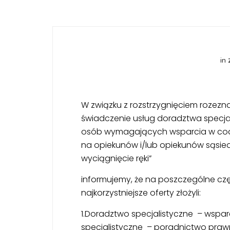
in
W związku z rozstrzygnięciem rozezn
świadczenie usług doradztwa specja
osób wymagających wsparcia w cod
na opiekunów i/lub opiekunów sąsied
wyciągnięcie ręki”
informujemy, że na poszczególne cz
najkorzystniejsze oferty złożyli:
1.Doradztwo specjalistyczne – wspa
specjalistyczne – poradnictwo praw