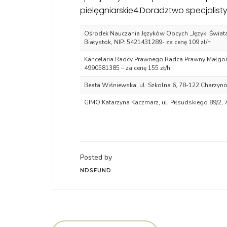
pielęgniarskie4.Doradztwo specjalist
Ośrodek Nauczania Języków Obcych „Języki Świata”
Białystok, NIP: 5421431289- za cenę 109 zł/h
Kancelaria Radcy Prawnego Radca Prawny Małgorza
4990581385 – za cenę 155 zł/h
Beata Wiśniewska, ul. Szkolna 6, 78-122 Charzyno 
GIMO Katarzyna Kaczmarz, ul. Piłsudskiego 89/2, 
Posted by
NDSFUND