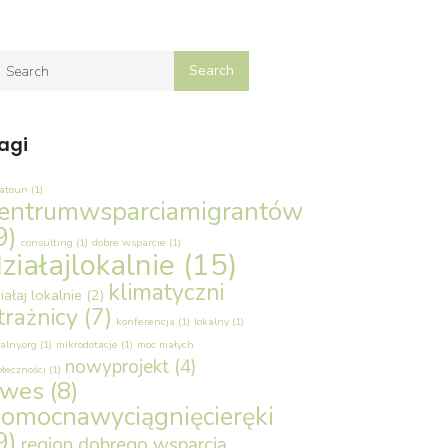
agi
latoun
(1)
entrumwsparciamigrantów
9)
consulting
(1)
dobre wsparcie
(1)
ziałajlokalnie
(15)
klimatyczni
iałaj lokalnie
(2)
trażnicy
(7)
konferencja
(1)
lokalny
(1)
alny.org
(1)
mikrodotacje
(1)
moc małych
nowyprojekt
(4)
ołeczności
(1)
owes
(8)
omocnawyciągnięcieręki
9)
region dobrego wsparcia