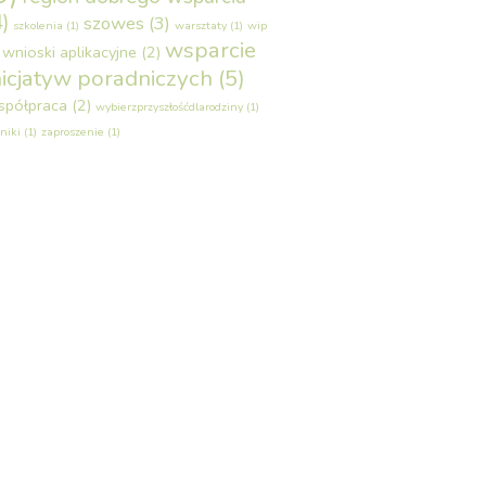
4)
szowes
(3)
szkolenia
(1)
warsztaty
(1)
wip
wsparcie
wnioski aplikacyjne
(2)
nicjatyw poradniczych
(5)
spółpraca
(2)
wybierzprzyszłośćdlarodziny
(1)
niki
(1)
zaproszenie
(1)