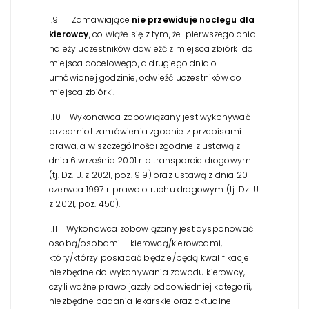
1.9 Zamawiające
nie przewiduje noclegu dla
kierowcy
, co wiąże się z tym, że pierwszego dnia
należy uczestników dowieźć z miejsca zbiórki do
miejsca docelowego, a drugiego dnia o
umówionej godzinie, odwieźć uczestników do
miejsca zbiórki.
1.10 Wykonawca zobowiązany jest wykonywać
przedmiot zamówienia zgodnie z przepisami
prawa, a w szczególności zgodnie z ustawą z
dnia 6 września 2001 r. o transporcie drogowym
(tj. Dz. U. z 2021, poz. 919) oraz ustawą z dnia 20
czerwca 1997 r. prawo o ruchu drogowym (tj. Dz. U.
z 2021, poz. 450).
1.11 Wykonawca zobowiązany jest dysponować
osobą/osobami – kierowcą/kierowcami,
który/którzy posiadać będzie/będą kwalifikacje
niezbędne do wykonywania zawodu kierowcy,
czyli ważne prawo jazdy odpowiedniej kategorii,
niezbędne badania lekarskie oraz aktualne