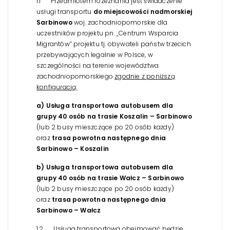
1.1 Przedmiotem rozeznania jest świadczenie
usługi transportu
do miejscowości nadmorskiej
Sarbinowo
woj. zachodniopomorskie dla
uczestników projektu pn. „Centrum Wsparcia
Migrantów” projektu tj. obywateli państw trzecich
przebywających legalnie w Polsce, w
szczególności na terenie województwa
zachodniopomorskiego
zgodnie z poniższą
konfiguracją:
a)
Usługa transportowa autobusem dla
grupy 40 osób na trasie Koszalin – Sarbinowo
(lub 2 busy mieszczące po 20 osób każdy)
oraz
trasa powrotna następnego dnia
Sarbinowo – Koszalin
b)
Usługa transportowa autobusem dla
grupy 40 osób na trasie Wałcz – Sarbinowo
(lub 2 busy mieszczące po 20 osób każdy)
oraz
trasa powrotna następnego dnia
Sarbinowo – Wałcz
1.2 Usługa transportowa obejmować będzie