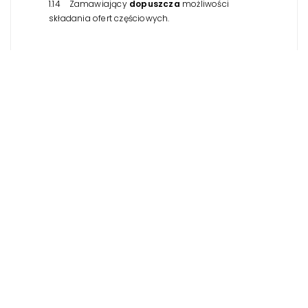
1.14 Zamawiający
dopuszcza
możliwości
składania ofert częściowych.
Realizacja usługi:
2.1 Miejsce realizacji usługi transportowej,
Miejsce docelowe:
Al Mare Sarbinowo
ul. Nadmorska 55a
76-034 Sarbinowo
Miejsce zbiórki:
ul. Andersa 32