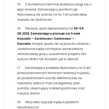
1.5 O konkretnym terminie realizacji usługi lub o
jego zmianie Zamawiający poinformuje
Wykonawcę nie później niż na 7 dni przed datą
wyjazdu do Sarbinowa.
1.6 Pierwszy zjazd zaplanowany na
03-04.
06.2023 Zamawiający planuje na trasie
Koszalin – Sarbinowo i Sarbinowo –
Koszalin.
Kolejne zjazdy nie są jeszcze ustalone i
uzależnione będą od miejsca zamieszkania
zrekrutowanej grupy uczestników projektu (do
wyboru Wałcz lub Koszalin ,jak w ofercie)
1.7 Zamawiający przekaże Wykonawcy na 5 dni
przed planowanym terminem realizacji wyjazdu
za pośrednictwem poczty elektronicznej na
wskazany adres e-mail szczegółowy plan
podróży obejmujący rozkład godzinowy oraz
miejsce zbiórki.
1.8 Wszystkie wyjazdy będą wyjazdami
dwudniowymi.