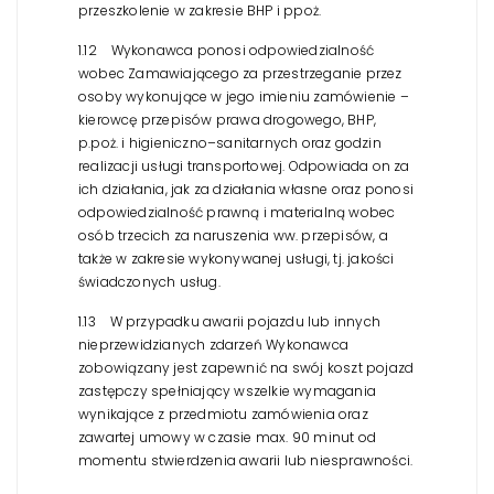
przeszkolenie w zakresie BHP i ppoż.
1.12 Wykonawca ponosi odpowiedzialność
wobec Zamawiającego za przestrzeganie przez
osoby wykonujące w jego imieniu zamówienie –
kierowcę przepisów prawa drogowego, BHP,
p.poż. i higieniczno–sanitarnych oraz godzin
realizacji usługi transportowej. Odpowiada on za
ich działania, jak za działania własne oraz ponosi
odpowiedzialność prawną i materialną wobec
osób trzecich za naruszenia ww. przepisów, a
także w zakresie wykonywanej usługi, tj. jakości
świadczonych usług.
1.13 W przypadku awarii pojazdu lub innych
nieprzewidzianych zdarzeń Wykonawca
zobowiązany jest zapewnić na swój koszt pojazd
zastępczy spełniający wszelkie wymagania
wynikające z przedmiotu zamówienia oraz
zawartej umowy w czasie max. 90 minut od
momentu stwierdzenia awarii lub niesprawności.