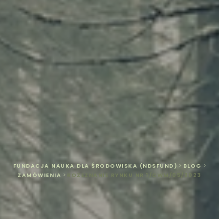
FUNDACJA NAUKA DLA ŚRODOWISKA (NDSFUND)
>
BLOG
>
ZAMÓWIENIA
>
ROZEZNANIE RYNKU NR 1/CWM/05/2023