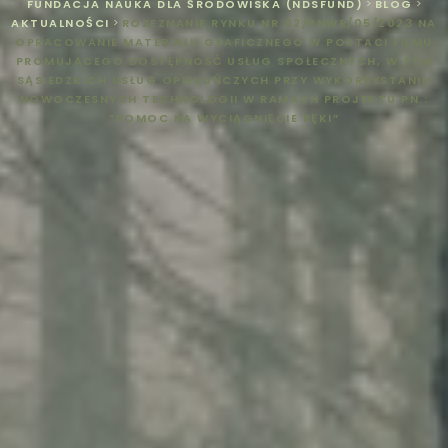
FUNDACJA NAUKA DLA ŚRODOWISKA (NDSFUND)
>
BLOG
>
AKTUALNOŚCI
>
ROZEZNANIE RYNKU NR 02/PNWR/05/2023 NA
OPRACOWANIE MATERIAŁU GRAFICZNEGO W POSTACI FILMU
PROMUJĄCEGO DOSTĘPNOŚĆ USŁUG SPOŁECZNYCH, W TYM
SĄSIEDZKICH USŁUG OPIEKUŃCZYCH PRZY WYKORZYSTANIU
NOWOCZESNYCH TECHNOLOGII W RAMACH PROJEKTU PN.:
”POMOC NA WYCIĄGNIĘCIE RĘKI”