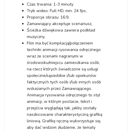
Czas trwania: 1-3 minuty
Tryb wideo: Full HD, min. 24 fps,
Proporcje obrazu: 16:9,
Zamawiający akceptuje scenariusz,
Ścieżka dźwiękowa zawiera podkład
muzyczny,
Film ma być kompilacją/połączeniem
techniki animacji rysowania odręcznego
wraz ze scenami nagranymi w
środowisku/miejscu zamieszkania osób,
na rzecz których świadczone są usługi
społeczne/sąsiedzkie i/lub opiekunów
faktycznych tych osób i/lub innych osób
wskazanych przez Zamawiającego.
Animacja rysowania odręcznego to styl
animacji, w którym postacie, tekst i
przejścia wyglądają tak, jakby zostały
naszkicowane charakterystyczną grafiką
liniową. Grafikę ręczną wykorzystuje się,
aby dać widzom złudzenie, że tematy