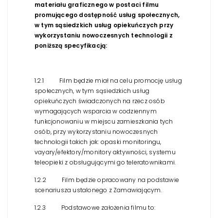
materiału graficznego w postaci filmu
promującego dostępność usług społecznych,
w tym sąsiedzkich usług opiekuńczych przy
wykorzystaniu nowoczesnych technologii z
poniższą specyfikacją:
1.2.1 Film będzie miał na celu promocję usług
społecznych, w tym sąsiedzkich usług
opiekuńczych świadczonych na rzecz osób
wymagających wsparcia w codziennym
funkcjonowaniu w miejscu zamieszkania tych
osób, przy wykorzystaniu nowoczesnych
technologii takich jak: opaski monitoringu,
vayary/efektory/monitory aktywności, systemu
teleopieki z obsługującymi go teleratownikami.
1.2.2 Film będzie opracowany na podstawie
scenariusza ustalonego z Zamawiającym.
1.2.3 Podstawowe założenia filmu to: