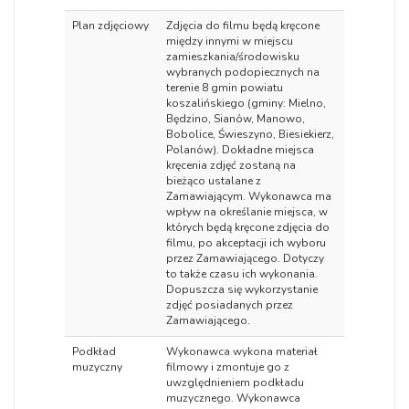
Plan zdjęciowy
Zdjęcia do filmu będą kręcone
między innymi w miejscu
zamieszkania/środowisku
wybranych podopiecznych na
terenie 8 gmin powiatu
koszalińskiego (gminy: Mielno,
Będzino, Sianów, Manowo,
Bobolice, Świeszyno, Biesiekierz,
Polanów). Dokładne miejsca
kręcenia zdjęć zostaną na
bieżąco ustalane z
Zamawiającym. Wykonawca ma
wpływ na określanie miejsca, w
których będą kręcone zdjęcia do
filmu, po akceptacji ich wyboru
przez Zamawiającego. Dotyczy
to także czasu ich wykonania.
Dopuszcza się wykorzystanie
zdjęć posiadanych przez
Zamawiającego.
Podkład
Wykonawca wykona materiał
muzyczny
filmowy i zmontuje go z
uwzględnieniem podkładu
muzycznego. Wykonawca