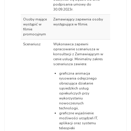
podpisania umowy do
30.09.2023r.
Osoby mające
Zamawiający zapewnia osoby
wystąpić w
występujące w filmie.
filmie
promocyjnym
Scenariusz
Wykonawca zapewni
opracowanie scenariusza w
konsultacji z Zamawiającym w
cenie usługi. Minimalny zakres
scenariusza zawiera:
graficzna animacja
rysowania odręcznego
obrazująca działanie
sąsiedzkich usług
opiekuńczych przy
wykorzystaniu
nowoczesnych
technologii,
graficzne wyjaśnienie
możliwości urządzeń IT,
aplikacji oraz systemu
teleopieki