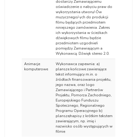
dostarczy Zamawiającemu
oświadczenie o nabyciu praw do
wykorzystania utworu/-Ów
muzycznego/-ych do produkcji
filmu będących przedmiotem
niniejszego zamówienia. Zakres
ich wykorzystania w ścieżkach
dźwiękowych filmu będzie
przedmiotem uzgodnień
pomiędzy Zamawiającym a
Wykonawcą. Dźwięk stereo 2.0.
Animacje
Wykonawca zapewnia:
a)
komputerowe
plansze końcowe zawierające
tekst informujący m.in. o
źródłach finansowania projektu,
jego nazwa, oraz logo
Zamawiającego i Partnerów
Projektu, Pomorza Zachodniego,
Europejskiego Funduszu
Społecznego, Regionalnego
Programu Operacyjnego
b)
plansze/napisy z krótkim tekstem
zawierającym, np. imię i
nazwisko osób występujących w
filmie