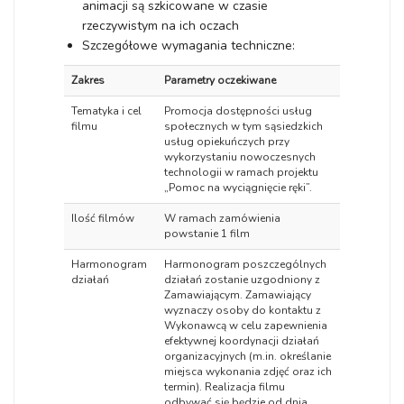
animacji są szkicowane w czasie
rzeczywistym na ich oczach
Szczegółowe wymagania techniczne:
Zakres
Parametry oczekiwane
Tematyka i cel
Promocja dostępności usług
filmu
społecznych w tym sąsiedzkich
usług opiekuńczych przy
wykorzystaniu nowoczesnych
technologii w ramach projektu
„Pomoc na wyciągnięcie ręki”.
Ilość filmów
W ramach zamówienia
powstanie 1 film
Harmonogram
Harmonogram poszczególnych
działań
działań zostanie uzgodniony z
Zamawiającym. Zamawiający
wyznaczy osoby do kontaktu z
Wykonawcą w celu zapewnienia
efektywnej koordynacji działań
organizacyjnych (m.in. określanie
miejsca wykonania zdjęć oraz ich
termin). Realizacja filmu
odbywać się będzie od dnia