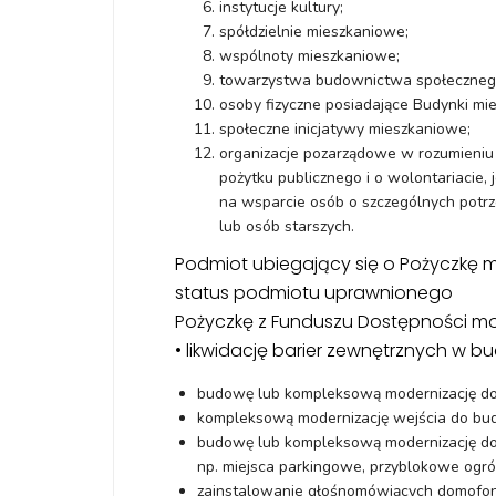
instytucje kultury;
spółdzielnie mieszkaniowe;
wspólnoty mieszkaniowe;
towarzystwa budownictwa społeczneg
osoby fizyczne posiadające Budynki mi
społeczne inicjatywy mieszkaniowe;
organizacje pozarządowe w rozumieniu u
pożytku publicznego i o wolontariacie,
na wsparcie osób o szczególnych potr
lub osób starszych.
Podmiot ubiegający się o Pożyczkę m
status podmiotu uprawnionego
Pożyczkę z Funduszu Dostępności m
• likwidację barier zewnętrznych w bu
budowę lub kompleksową modernizację do
kompleksową modernizację wejścia do budy
budowę lub kompleksową modernizację doj
np. miejsca parkingowe, przyblokowe ogró
zainstalowanie głośnomówiących domofon