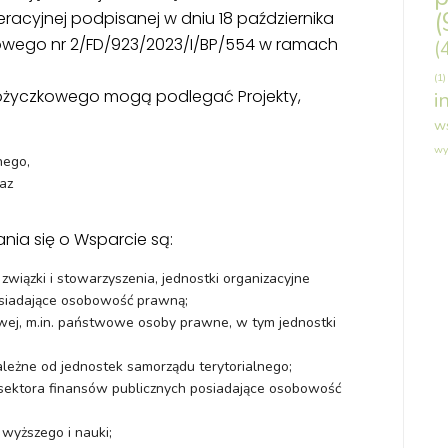
(
cyjnej podpisanej w dniu 18 października
owego nr 2/FD/923/2023/I/BP/554 w ramach
(
(1)
ożyczkowego mogą podlegać Projekty,
i
w
wy
nego,
az
ia się o Wsparcie są:
 związki i stowarzyszenia, jednostki organizacyjne
osiadające osobowość prawną;
wej, m.in. państwowe osoby prawne, w tym jednostki
ależne od jednostek samorządu terytorialnego;
 sektora finansów publicznych posiadające osobowość
wyższego i nauki;