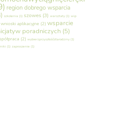
9)
region dobrego wsparcia
4)
szowes
(3)
szkolenia
(1)
warsztaty
(1)
wip
wsparcie
wnioski aplikacyjne
(2)
nicjatyw poradniczych
(5)
spółpraca
(2)
wybierzprzyszłośćdlarodziny
(1)
niki
(1)
zaproszenie
(1)