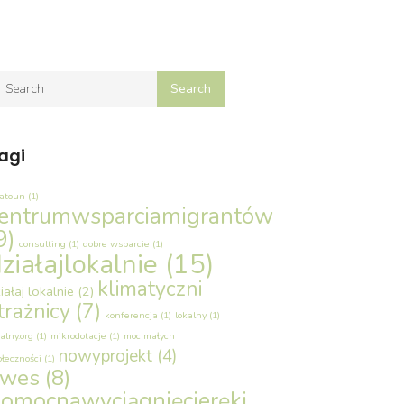
agi
latoun
(1)
entrumwsparciamigrantów
9)
consulting
(1)
dobre wsparcie
(1)
ziałajlokalnie
(15)
klimatyczni
iałaj lokalnie
(2)
trażnicy
(7)
konferencja
(1)
lokalny
(1)
alny.org
(1)
mikrodotacje
(1)
moc małych
nowyprojekt
(4)
ołeczności
(1)
owes
(8)
omocnawyciągnięcieręki