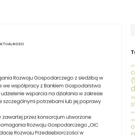
AKTUALNOŚCI
T
af
c
ania Rozwoju Gospodarczego z siedzibą w
(
lizuje we współpracy z Bankiem Gospodarstwa
d
 udzielenie wsparcia na działania w zakresie
dz
 szczególnymi potrzebami lub jej poprawy
s
lok
 zawartej przez konsorcjum utworzone
sp
spomagania Rozwoju Gospodarczego „OIC
p
undację Rozwoju Przedsiębiorczości w