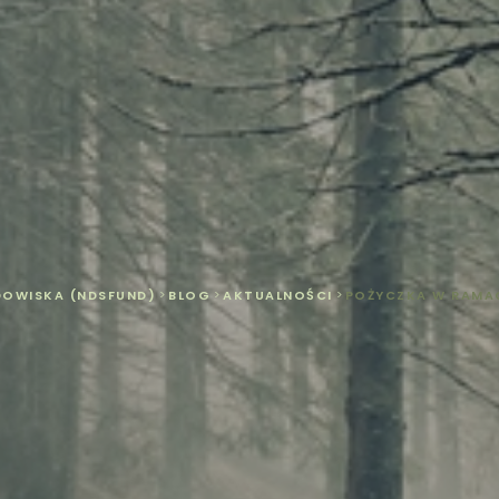
DOWISKA (NDSFUND)
>
BLOG
>
AKTUALNOŚCI
>
POŻYCZKA W RAMA