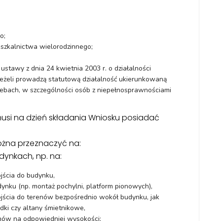
o;
eszkalnictwa wielorodzinnego;
stawy z dnia 24 kwietnia 2003 r. o działalności
 jeżeli prowadzą statutową działalność ukierunkowaną
zebach, w szczególności osób z niepełnosprawnościami
usi na dzień składania Wniosku posiadać
ożna przeznaczyć na:
dynkach, np. na:
jścia do budynku,
nku (np. montaż pochylni, platform pionowych),
ścia do terenów bezpośrednio wokół budynku, jak
dki czy altany śmietnikowe,
ów na odpowiedniej wysokości;