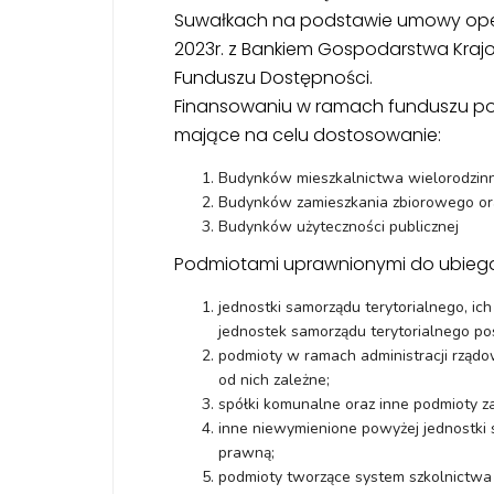
Suwałkach na podstawie umowy opera
2023r. z Bankiem Gospodarstwa Kraj
Funduszu Dostępności.
Finansowaniu w ramach funduszu p
mające na celu dostosowanie:
Budynków mieszkalnictwa wielorodzin
Budynków zamieszkania zbiorowego or
Budynków użyteczności publicznej
Podmiotami uprawnionymi do ubiegan
jednostki samorządu terytorialnego, ich
jednostek samorządu terytorialnego p
podmioty w ramach administracji rządo
od nich zależne;
spółki komunalne oraz inne podmioty z
inne niewymienione powyżej jednostki
prawną;
podmioty tworzące system szkolnictwa 