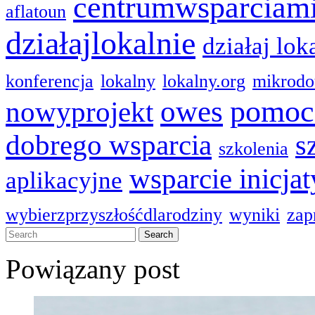
centrumwsparciam
aflatoun
działajlokalnie
działaj lok
konferencja
lokalny
lokalny.org
mikrodo
pomoc
owes
nowyprojekt
dobrego wsparcia
s
szkolenia
wsparcie inicja
aplikacyjne
wybierzprzyszłośćdlarodziny
wyniki
zap
Powiązany post