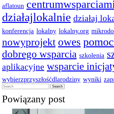
centrumwsparciam
aflatoun
działajlokalnie
działaj lok
konferencja
lokalny
lokalny.org
mikrodo
pomoc
owes
nowyprojekt
dobrego wsparcia
s
szkolenia
wsparcie inicja
aplikacyjne
wybierzprzyszłośćdlarodziny
wyniki
zap
Powiązany post