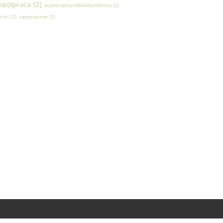
spółpraca
(2)
wybierzprzyszłośćdlarodziny
(1)
niki
(1)
zaproszenie
(1)