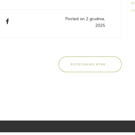
w
wy
Posted on 2 grudnia,
2025
ROZEZNANIE RYNKU/ ZAPYTANIE O CENĘ NA PRZEPROWADZENIE WARSZTATÓW RAMACH PROJEKTU „KLIMATYCZNI STRAŻNICY” NR POSTĘPOWANIA: 01/12/KS/2025