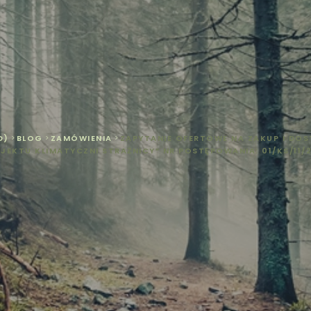
D)
>
BLOG
>
ZAMÓWIENIA
>
ZAPYTANIE OFERTOWE NA ZAKUP I D
JEKTU KLIMATYCZNI STRAŻNICY” NR POSTĘPOWANIA: 01/KS/11/