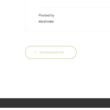
Posted by
NDSFUND
ROZEZNANIE RYNKU/ ZAPYTANIE O CENĘ NR 01_12_KPO/2025 NA OPRACOWANIE EKSPERTYZY W RAMACH PROJEKTU „ROZWÓJ KLASTRA ENERGIA DLA ŚRODOWISKA W POWIECIE KOSZALIŃSKIM”