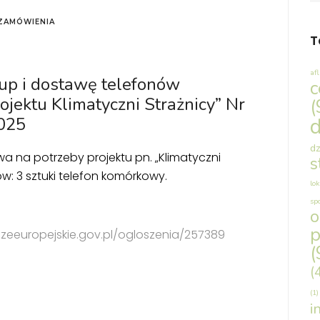
ZAMÓWIENIA
T
af
up i dostawę telefonów
c
ektu Klimatyczni Strażnicy” Nr
(
d
025
dz
 na potrzeby projektu pn. „Klimatyczni
s
w: 3 sztuki telefon komórkowy.
lok
sp
p
szeeuropejskie.gov.pl/ogloszenia/257389
(
(
(1)
i