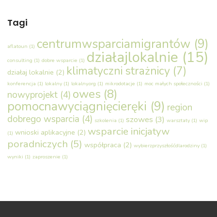
Tagi
centrumwsparciamigrantów
(9)
aflatoun
(1)
działajlokalnie
(15)
consulting
(1)
dobre wsparcie
(1)
klimatyczni strażnicy
(7)
działaj lokalnie
(2)
konferencja
(1)
lokalny
(1)
lokalny.org
(1)
mikrodotacje
(1)
moc małych społeczności
(1)
owes
(8)
nowyprojekt
(4)
pomocnawyciągnięcieręki
(9)
region
dobrego wsparcia
(4)
szowes
(3)
szkolenia
(1)
warsztaty
(1)
wip
wsparcie inicjatyw
wnioski aplikacyjne
(2)
(1)
poradniczych
(5)
współpraca
(2)
wybierzprzyszłośćdlarodziny
(1)
wyniki
(1)
zaproszenie
(1)