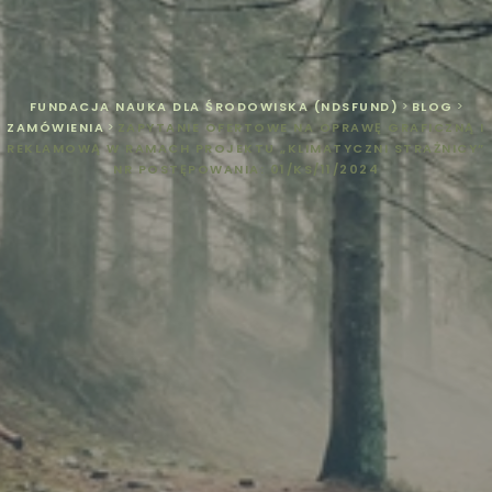
FUNDACJA NAUKA DLA ŚRODOWISKA (NDSFUND)
>
BLOG
>
ZAMÓWIENIA
>
ZAPYTANIE OFERTOWE NA OPRAWĘ GRAFICZNĄ I
REKLAMOWĄ W RAMACH PROJEKTU „KLIMATYCZNI STRAŻNICY”
NR POSTĘPOWANIA: 01/KS/11/2024