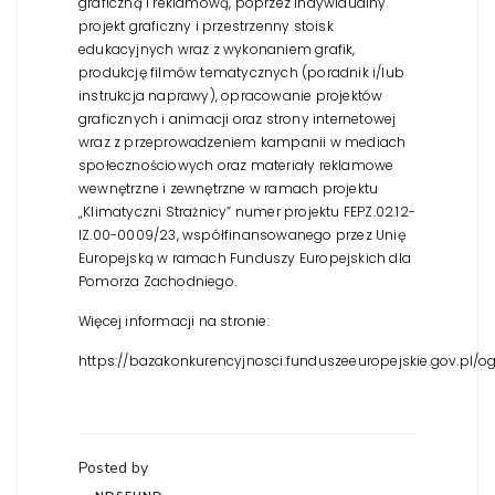
graficzną i reklamową, poprzez indywidualny
projekt graficzny i przestrzenny stoisk
edukacyjnych wraz z wykonaniem grafik,
produkcję filmów tematycznych (poradnik i/lub
instrukcja naprawy), opracowanie projektów
graficznych i animacji oraz strony internetowej
wraz z przeprowadzeniem kampanii w mediach
społecznościowych oraz materiały reklamowe
wewnętrzne i zewnętrzne w ramach projektu
„Klimatyczni Strażnicy” numer projektu FEPZ.02.12-
IZ.00-0009/23, współfinansowanego przez Unię
Europejską w ramach Funduszy Europejskich dla
Pomorza Zachodniego.
Więcej informacji na stronie:
https://bazakonkurencyjnosci.funduszeeuropejskie.gov.pl/
Posted by