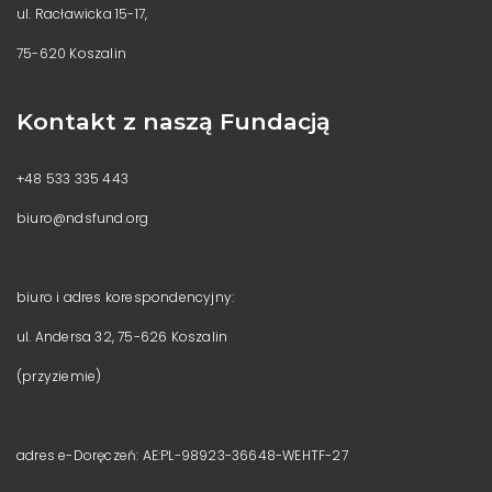
ul. Racławicka 15-17,
75-620 Koszalin
Kontakt z naszą Fundacją
+48 533 335 443
biuro@ndsfund.org
biuro i adres korespondencyjny:
ul. Andersa 32, 75-626 Koszalin
(przyziemie)
adres e-Doręczeń: AE:PL-98923-36648-WEHTF-27