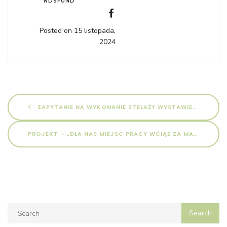
NDSFUND
Posted on 15 listopada,
2024
ZAPYTANIE NA WYKONANIE STELAŻY WYSTAWIENNICZYCH, MAKIET I MONTAŻ STOSIK Z OŚWIETLENIEM – KLIMATYCZNI STRAŻNICY
PROJEKT – „DLA NAS MIEJSC PRACY WCIĄŻ ZA MAŁO – ZWIĘKSZENIE ZDOLNOŚCI DO ZATRUDNIENIA OSÓB Z NIEPEŁNOSPRAWNOŚCIĄ W POWIATOWYM ZAKŁADZIE AKTYWNOŚCI ZAWODOWEJ W WAŁCZU”