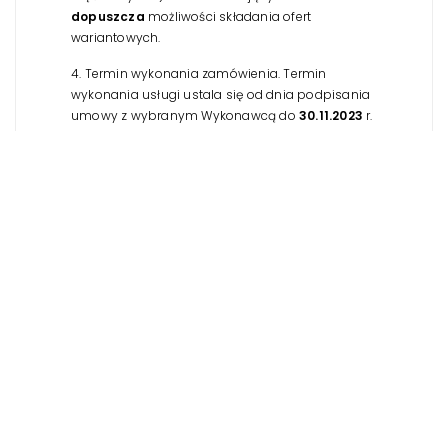
dopuszcza
możliwości składania ofert
wariantowych.
4. Termin wykonania zamówienia.
Termin
wykonania usługi ustala się od dnia podpisania
umowy z wybranym Wykonawcą do
30.11.2023
r.
5. Ocena ofert
Zamawiający wybierze
najkorzystniejszą ofertę ze wszystkich
spełniających kryteria dostępu, na podstawie
następujący kryteriów oceny ofert:
· cena
całkowita za realizację usługi – waga 100%
6. Termin i miejsce składania ofert:
Ofertę należy
złożyć w jednej z wymienionych form:
– pocztą
tradycyjną na adres: Fundacja Nauka dla
Środowiska, ul. Andersa 32, 75 – 626 Koszalin,
–
osobiście w Fundacji Nauka dla Środowiska w
Koszalinie przy ul. Andersa 32,
– mailowo na
adres:
jw@ndsfund.org
(scan podpisanych
dokumentów).