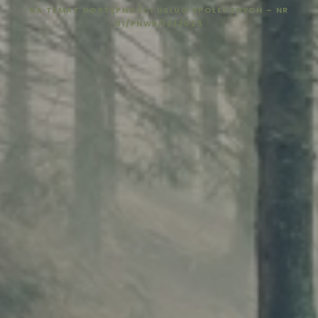
NA TEMAT DOSTĘPNOŚCI USŁUG SPOŁECZNYCH – NR
01/PNWR/10/2023