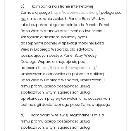
c)
Kampania na stronie internetowej
Zamawiającego
https://dobrewsparcie.org/
polegająca
na:
umieszczeniu zakładki Panelu Bazy Wiedzy,
jako bezpośredniego odnośnika do Panelu. Panel
Baza Wiedzy stanowi przestrzeń do tworzenia i
zarządzania treściami edukacyjnymi,
dostępnymi później w aplikacji mobilnej Baza
Wiedzy Dobrego Wsparcia, dla edytorów
posiadających dostęp. Panel Bazy Wiedzy
Dobrego Wsparcia znajduje się pod
adresem
https://baza.dobrewsparcie.org/
umieszczenie odnośnika do pobrania aplikacji
Baza Wiedzy Dobrego Wsparcia,
umieszczeniu
filmu promującego dostępność usług
społecznych, w tym sąsiedzkich usług
opiekuńczych przy wykorzystaniu nowoczesnych
technologii dostarczonego przez Zamawiającego
d)
Kampania w telewizji regionalnej:
Emisja
filmu promującego dostępność usług
społecznych, w tym sąsiedzkich usług