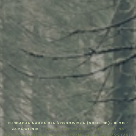
FUNDACJA NAUKA DLA ŚRODOWISKA (NDSFUND)
>
BLOG
>
ZAMÓWIENIA
>
ZAPRASZENIE DO SKŁADANIA OFERT NA
PRZEPROWADZENIE KAMPANII INFORMACYJNO-PROMOCYJNEJ