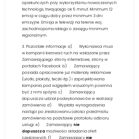
opiekuńczych przy wykorzystaniu nowoczesnych
technologii, trwającego ok 5 minut. Minimum 12
emisji w ciągu doby przez minimum 3 dni
emisyjne. Emisja w telewizji na terenie woj.
zachodniopomorskiego o zasięgu minimum
regionalnym.
3. Pozostałe informacje:
a) Wykonawca musi
w kampanii kierować ruch na wskazane przez
Zamawiającego strony internetowe, strony w
portalach Facebook.
b) Zamawiający
posiada opracowane już materiały reklamowe
(ulotki, plakaty, teczki itp.) i zaprojektowana
kampania pod względem wizualnym powinna
być z nimi spójna.
c) Zamawiający
dopuszcza udział podwykonawców w realizacji
zamówienia.
d) Wypłata wynagrodzenia
nastąpi po zrealizowaniu całości przedmiotu
zamówienia na podstawie protokołu odbioru
usługi.
e) Zamawiający
nie
dopuszcza
możliwości składania ofert
częściowych.
f) Zamawiający
nie