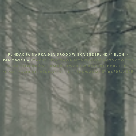
FUNDACJA NAUKA DLA ŚRODOWISKA (NDSFUND)
>
BLOG
>
ZAMÓWIENIA
>
ZAKUP I DOSTAWA MONITORÓW DOTYKOWYCH
ORAZ TELEFONÓW KOMÓRKOWYCH W RAMACH PROJEKTU
KLIMATYCZNI STRAŻNICY” NR POSTĘPOWANIA: 01/KS/06/2025