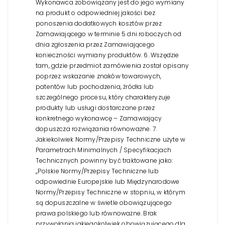
Wykonawca zobowiązany jest do jego wymiany
na produkt o odpowiedniej jakości bez
ponoszenia dodatkowych kosztów przez
Zamawiającego w terminie 5 dni roboczych od
dnia zgłoszenia przez Zamawiającego
konieczności wymiany produktów.
6. Wszędzie
tam, gdzie przedmiot zamówienia został opisany
poprzez wskazanie znaków towarowych,
patentów lub pochodzenia, źródła lub
szczególnego procesu, który charakteryzuje
produkty lub usługi dostarczane przez
konkretnego wykonawcę – Zamawiający
dopuszcza rozwiązania równoważne.
7.
Jakiekolwiek Normy/Przepisy Techniczne użyte w
Parametrach Minimalnych / Specyfikacjach
Technicznych powinny być traktowane jako:
,,Polskie Normy/Przepisy Techniczne lub
odpowiednie Europejskie lub Międzynarodowe
Normy/Przepisy Techniczne w stopniu, w którym
są dopuszczalne w świetle obowiązującego
prawa polskiego lub równoważne. Brak
przywołania jakiegokolwiek obowiązującego dla