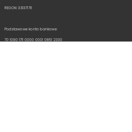
REGON: 331371711
Podstawowe konto bankowe:
70 1090 1711 0000 0001 0851 2330
Santander Bank Polska SA
SWIFT: WBKPPLPP
Adres do faktur:
ul. Racławicka 15-17,
75-620 Koszalin
Kontakt z naszą Fundacją