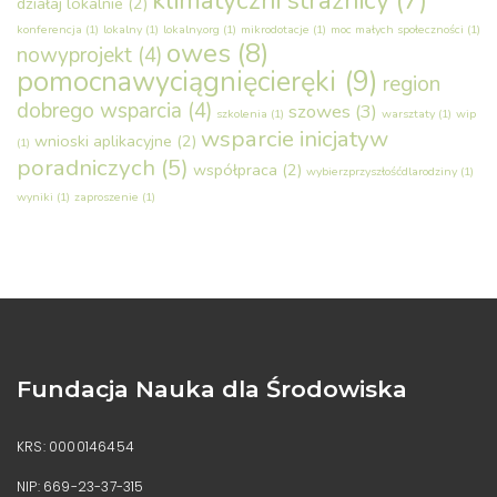
klimatyczni strażnicy
(7)
działaj lokalnie
(2)
konferencja
(1)
lokalny
(1)
lokalny.org
(1)
mikrodotacje
(1)
moc małych społeczności
(1)
owes
(8)
nowyprojekt
(4)
pomocnawyciągnięcieręki
(9)
region
dobrego wsparcia
(4)
szowes
(3)
szkolenia
(1)
warsztaty
(1)
wip
wsparcie inicjatyw
wnioski aplikacyjne
(2)
(1)
poradniczych
(5)
współpraca
(2)
wybierzprzyszłośćdlarodziny
(1)
wyniki
(1)
zaproszenie
(1)
Fundacja Nauka dla Środowiska
KRS: 0000146454
NIP: 669-23-37-315