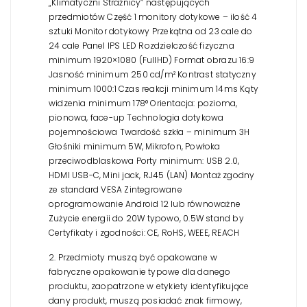
„Klimatyczni Strażnicy” następujących
przedmiotów
Część 1 monitory dotykowe – ilość 4
sztuki
Monitor dotykowy Przekątna od 23 cale do
24 cale
Panel IPS LED
Rozdzielczość fizyczna
minimum 1920×1080 (FullHD)
Format obrazu 16:9
Jasność minimum 250 cd/m²
Kontrast statyczny
minimum 1000:1
Czas reakcji minimum 14ms
Kąty
widzenia minimum 178°
Orientacja: pozioma,
pionowa, face-up
Technologia dotykowa
pojemnościowa
Twardość szkła – minimum 3H
Głośniki minimum 5W,
Mikrofon,
Powłoka
przeciwodblaskowa
Porty minimum: USB 2.0,
HDMI USB-C, Mini jack, RJ45 (LAN)
Montaż zgodny
ze standard VESA
Zintegrowane
oprogramowanie Android 12 lub równoważne
Zużycie energii do 20W typowo, 0.5W stand by
Certyfikaty i zgodności: CE, RoHS, WEEE, REACH
2. Przedmioty muszą być opakowane w
fabryczne opakowanie typowe dla danego
produktu, zaopatrzone
w etykiety identyfikujące
dany produkt, muszą posiadać znak firmowy,