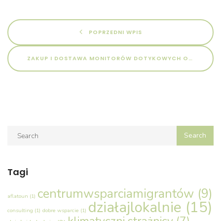
POPRZEDNI WPIS
ZAKUP I DOSTAWA MONITORÓW DOTYKOWYCH ORAZ TELEFONÓW KOMÓRKOWYCH W RAMACH PROJEKTU KLIMATYCZNI STRAŻNICY” NR POSTĘPOWANIA: 01/KS/07/2025
Tagi
centrumwsparciamigrantów
(9)
aflatoun
(1)
działajlokalnie
(15)
consulting
(1)
dobre wsparcie
(1)