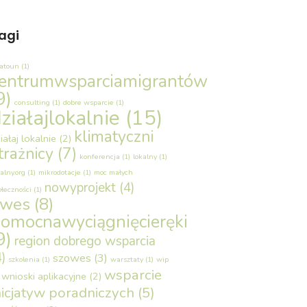
agi
latoun
(1)
entrumwsparciamigrantów
9)
consulting
(1)
dobre wsparcie
(1)
ziałajlokalnie
(15)
klimatyczni
iałaj lokalnie
(2)
trażnicy
(7)
konferencja
(1)
lokalny
(1)
alny.org
(1)
mikrodotacje
(1)
moc małych
nowyprojekt
(4)
ołeczności
(1)
owes
(8)
omocnawyciągnięcieręki
9)
region dobrego wsparcia
4)
szowes
(3)
szkolenia
(1)
warsztaty
(1)
wip
wsparcie
wnioski aplikacyjne
(2)
nicjatyw poradniczych
(5)