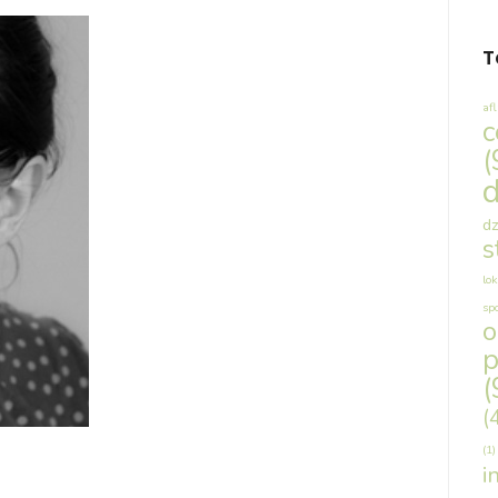
T
af
c
(
d
dz
s
lok
sp
p
(
(
(1)
i