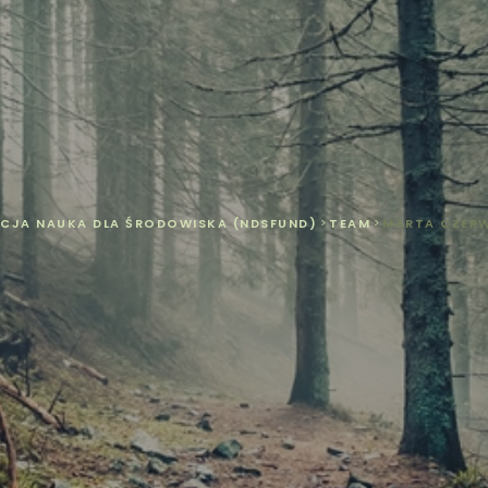
CJA NAUKA DLA ŚRODOWISKA (NDSFUND)
>
TEAM
>
MARTA CZER