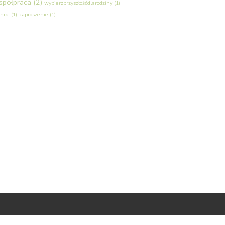
spółpraca
(2)
wybierzprzyszłośćdlarodziny
(1)
niki
(1)
zaproszenie
(1)