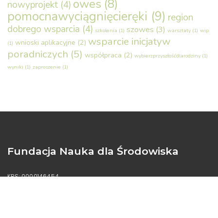
owes
(8)
nowyprojekt
(4)
pomocnawyciągnięcieręki
(9)
region
dobrego wsparcia
(4)
szowes
(3)
szkolenia
(1)
warsztaty
(1)
wip
wsparcie inicjatyw
wnioski aplikacyjne
(2)
(1)
poradniczych
(5)
współpraca
(2)
wybierzprzyszłośćdlarodziny
(1)
wyniki
(1)
zaproszenie
(1)
Fundacja Nauka dla Środowiska
KRS: 0000146454
NIP: 669-23-37-315
REGON: 331371711