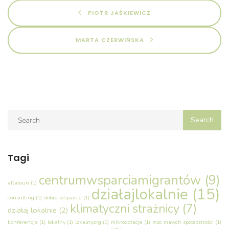
PIOTR JAŚKIEWICZ
MARTA CZERWIŃSKA
Tagi
centrumwsparciamigrantów
(9)
aflatoun
(1)
działajlokalnie
(15)
consulting
(1)
dobre wsparcie
(1)
klimatyczni strażnicy
(7)
działaj lokalnie
(2)
konferencja
(1)
lokalny
(1)
lokalny.org
(1)
mikrodotacje
(1)
moc małych społeczności
(1)