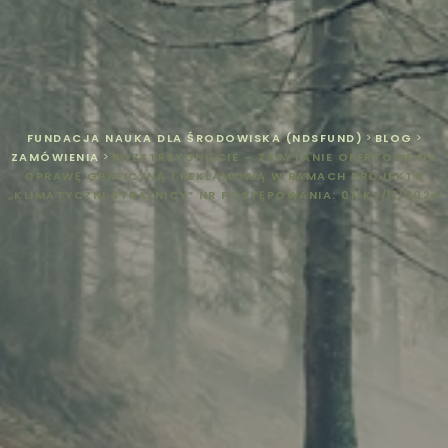
FUNDACJA NAUKA DLA ŚRODOWISKA (NDSFUND)
>
BLOG
>
ZAMÓWIENIA
>
ROZSTRZYGNIĘCIE – ZAPYTANIE OFERTOWE NA
OPRAWĘ GRAFICZNĄ I REKLAMOWĄ W RAMACH PROJEKTU
„KLIMATYCZNI STRAŻNICY” NR POSTĘPOWANIA: 01/KS/11/2024