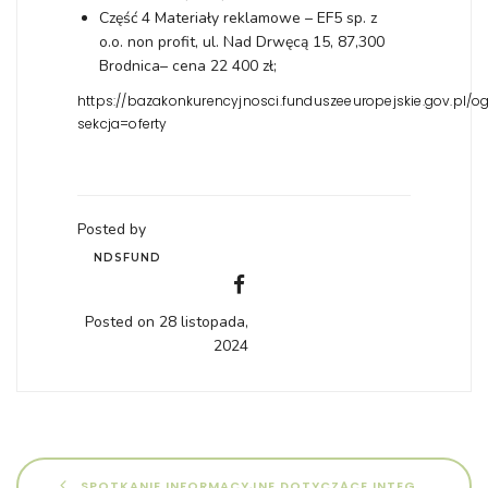
Część 4 Materiały reklamowe – EF5 sp. z
o.o. non profit, ul. Nad Drwęcą 15, 87,300
Brodnica– cena 22 400 zł;
https://bazakonkurencyjnosci.funduszeeuropejskie.gov.pl/o
sekcja=oferty
Posted by
NDSFUND
Posted on 28 listopada,
2024
SPOTKANIE INFORMACYJNE DOTYCZĄCE INTEGRACJI O CHARAKTERZE AKTYWIZACJI SPOŁECZNEJ I ZAWODOWEJ NA RZECZ OSÓB ZAMIESZKAŁYCH NA TERENIE POWIATU WAŁECKIEGO