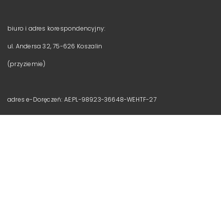
biuro i adres korespondencyjny:
ul. Andersa 32, 75-626 Koszalin
(przyziemie)
adres e-Doręczeń: AE:PL-98923-36648-WEHTF-27
Menu
HOME
OFERTA
AKTUALNOŚCI
PROJEKTY
O NAS
ZESPÓŁ
KONTAKT