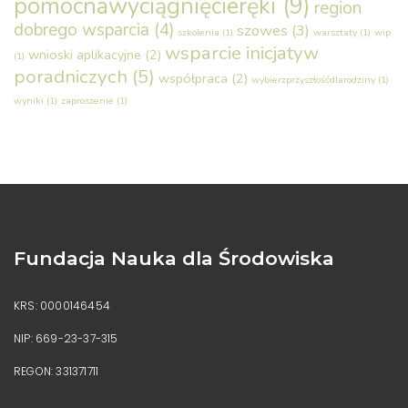
pomocnawyciągnięcieręki
(9)
region
dobrego wsparcia
(4)
szowes
(3)
szkolenia
(1)
warsztaty
(1)
wip
wsparcie inicjatyw
wnioski aplikacyjne
(2)
(1)
poradniczych
(5)
współpraca
(2)
wybierzprzyszłośćdlarodziny
(1)
wyniki
(1)
zaproszenie
(1)
Fundacja Nauka dla Środowiska
KRS: 0000146454
NIP: 669-23-37-315
REGON: 331371711