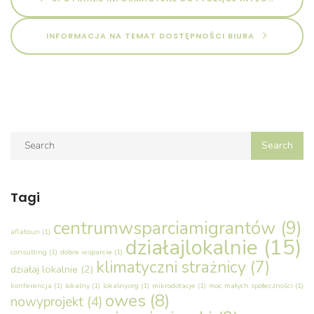
INFORMACJA NA TEMAT DOSTĘPNOŚCI BIURA
Tagi
centrumwsparciamigrantów
(9)
aflatoun
(1)
działajlokalnie
(15)
consulting
(1)
dobre wsparcie
(1)
klimatyczni strażnicy
(7)
działaj lokalnie
(2)
konferencja
(1)
lokalny
(1)
lokalny.org
(1)
mikrodotacje
(1)
moc małych społeczności
(1)
owes
(8)
nowyprojekt
(4)