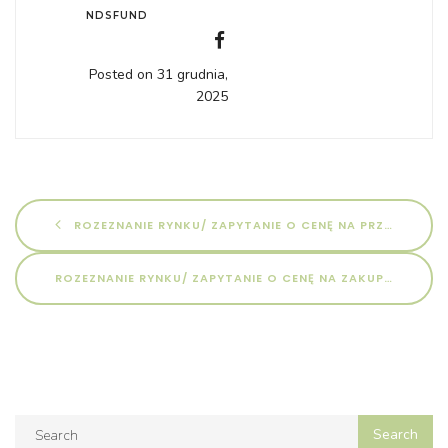
NDSFUND
Posted on 31 grudnia,
2025
ROZEZNANIE RYNKU/ ZAPYTANIE O CENĘ NA PRZEPROWADZENIE WARSZTATÓW RAMACH PROJEKTU „KLIMATYCZNI STRAŻNICY” NR POSTĘPOWANIA: 01/12/KS/2025
ROZEZNANIE RYNKU/ ZAPYTANIE O CENĘ NA ZAKUP I DOSTAWĘ PAKIETÓW MATERIAŁÓW NIEZBĘDNYCH DO PRZEPROWADZENIA WARSZTATÓW W RAMACH PROJEKTU „SEKRETY MORZA” NR POSTĘPOWANIA: 01/01/SM/2026