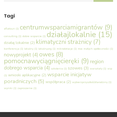
Tagi
centrumwsparciamigrantów
(9)
aflatoun
(1)
działajlokalnie
(15)
consulting
(1)
dobre wsparcie
(1)
klimatyczni strażnicy
(7)
działaj lokalnie
(2)
konferencja
(1)
lokalny
(1)
lokalny.org
(1)
mikrodotacje
(1)
moc małych społeczności
(1)
owes
(8)
nowyprojekt
(4)
pomocnawyciągnięcieręki
(9)
region
dobrego wsparcia
(4)
szowes
(3)
szkolenia
(1)
warsztaty
(1)
wip
wsparcie inicjatyw
wnioski aplikacyjne
(2)
(1)
poradniczych
(5)
współpraca
(2)
wybierzprzyszłośćdlarodziny
(1)
wyniki
(1)
zaproszenie
(1)