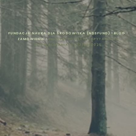
FUNDACJA NAUKA DLA ŚRODOWISKA (NDSFUND)
>
BLOG
>
ZAMÓWIENIA
>
ROZSTRZYGNIĘCIE ZAPYTANIA NR
POSTĘPOWANIA: 01/12/KS/2025