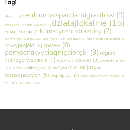
Tagi
centrumwsparciamigrantów
(9)
aflatoun
(1)
działajlokalnie
(15)
consulting
(1)
dobre wsparcie
(1)
klimatyczni strażnicy
(7)
działaj lokalnie
(2)
konferencja
(1)
lokalny
(1)
lokalny.org
(1)
mikrodotacje
(1)
moc małych społeczności
(1)
owes
(8)
nowyprojekt
(4)
pomocnawyciągnięcieręki
(9)
region
dobrego wsparcia
(4)
szowes
(3)
szkolenia
(1)
warsztaty
(1)
wip
wsparcie inicjatyw
wnioski aplikacyjne
(2)
(1)
poradniczych
(5)
współpraca
(2)
wybierzprzyszłośćdlarodziny
(1)
wyniki
(1)
zaproszenie
(1)