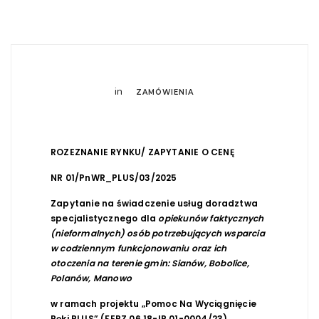
in
ZAMÓWIENIA
ROZEZNANIE RYNKU/ ZAPYTANIE O CENĘ
NR 01/PnWR_PLUS/03/2025
Zapytanie
na świadczenie usług doradztwa
specjalistycznego dla
opiekunów faktycznych
(nieformalnych) osób potrzebujących wsparcia
w codziennym funkcjonowaniu oraz ich
otoczenia na terenie gmin: Sianów, Bobolice,
Polanów, Manowo
w ramach projektu „Pomoc Na Wyciągnięcie
Ręki PLUS” (FEPZ.06.18-IP.01-0004/23)