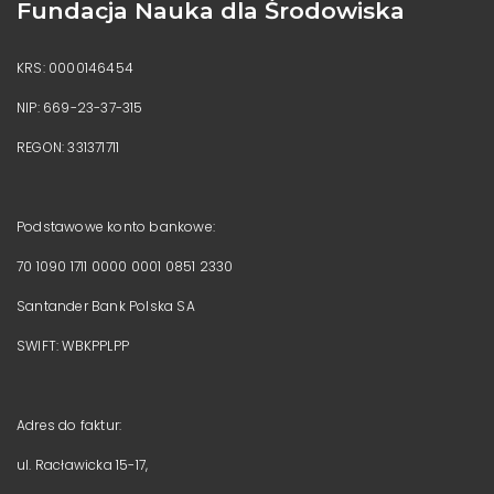
Fundacja Nauka dla Środowiska
KRS: 0000146454
NIP: 669-23-37-315
REGON: 331371711
Podstawowe konto bankowe:
70 1090 1711 0000 0001 0851 2330
Santander Bank Polska SA
SWIFT: WBKPPLPP
Adres do faktur:
ul. Racławicka 15-17,