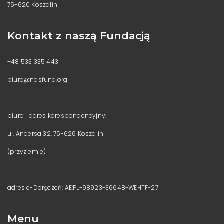
75-620 Koszalin
Kontakt z naszą Fundacją
+48 533 335 443
biuro@ndsfund.org
biuro i adres korespondencyjny:
ul. Andersa 32, 75-626 Koszalin
(przyziemie)
adres e-Doręczeń: AE:PL-98923-36648-WEHTF-27
Menu