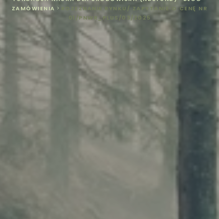
ZAMÓWIENIA
>
ROZEZNANIE RYNKU/ ZAPYTANIE O CENĘ NR
01/PNWR_PLUS/03/2025