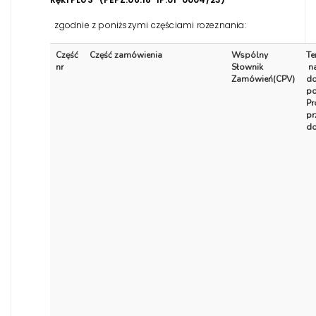
zgodnie z poniższymi częściami rozeznania:
Część
Część zamówienia
Wspólny
Te
nr
Słownik
na
Zamówień(CPV)
do
po
Pr
pr
do