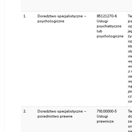
1.
Doradztwo specjalistyczne –
85121270-6
Te
psychologiczne
Usługi
ps
psychiatryczne
op
lub
je
psychologiczne
ży
op
kt
st
ni
wy
ws
z 
sa
wy
na
po
cz
co
2.
Doradztwo specjalistyczne –
79100000-5
Te
poradnictwo prawne
Usługi
d
prawnicze
za
or
ni