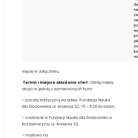
dy
na
za
na
po
wy
pr
ja
os
ko
mi
więcej w załączniku:
Termin i miejsce składania ofert:
Ofertę należy
złożyć w jednej z wymienionych form:
– pocztą tradycyjną na adres: Fundacja Nauka
dla Środowiska, ul. Andersa 32, 75 – 626 Koszalin,
– osobiście w Fundacji Nauka dla Środowiska w
Koszalinie przy ul. Andersa 32,
– mailowo na