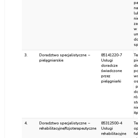
pa
na
lu
ni
za
w 
um
d
sp
3.
Doradztwo specjalistyczne –
85141220-7
Te
pielęgniarskie
Usługi
pi
doradcze
di
świadczone
po
przez
ws
pielęgniarki
os
p
d
ró
st
ni
itp
4.
Doradztwo specjalistyczne –
85312500-4
Te
rehabilitacyjne/fizjoterapeutyczne
Usługi
op
rehabilitacyjne
fa