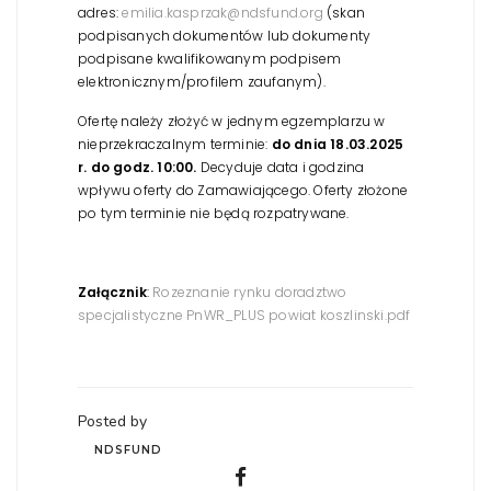
adres:
emilia.kasprzak@ndsfund.org
(skan
podpisanych dokumentów lub dokumenty
podpisane kwalifikowanym podpisem
elektronicznym/profilem zaufanym).
Ofertę należy złożyć w jednym egzemplarzu w
nieprzekraczalnym terminie:
do dnia 18.03.2025
r. do godz. 10:00.
Decyduje data i godzina
wpływu oferty do Zamawiającego. Oferty złożone
po tym terminie nie będą rozpatrywane.
Załącznik
:
Rozeznanie rynku doradztwo
specjalistyczne PnWR_PLUS powiat koszlinski.pdf
Posted by
NDSFUND