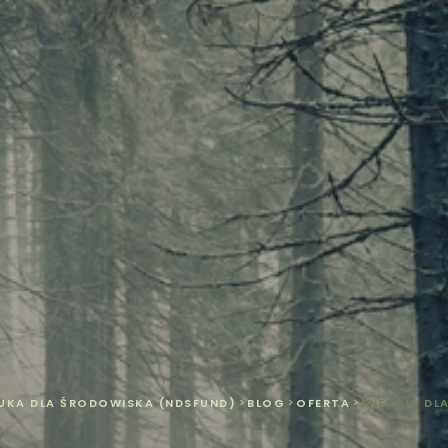
UKA DLA ŚRODOWISKA (NDSFUND)
>
BLOG
>
OFERTA
>
ENERGIA DL