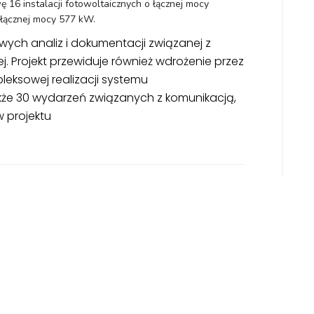
6 instalacji fotowoltaicznych o łącznej mocy
łącznej mocy 577 kW.
ch analiz i dokumentacji związanej z
. Projekt przewiduje również wdrożenie przez
eksowej realizacji systemu
że 30 wydarzeń związanych z komunikacją,
 projektu
Posted on 9 lipca,
2024
WSPARCIE INICJATYW PORADNICZYCH – ANULOWANIE NABORU