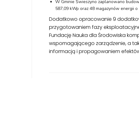
W Gminie Świeszyno zaplanowano budowę 1
587,09 kWp oraz 48 magazynów energii o 
Dodatkowo opracowanie 9 dodatkowy
przygotowaniem fazy eksploatacyjnej
Fundację Nauka dla Środowiska kompl
wspomagającego zarządzenie, a tak
informacją i propagowaniem efektów
Posted by
NDSFUND
OPRACOWANIE DOKUMENTACJI INWESTYCYJNEJ DLA MIKRO-INSTALACJI FOTOWOLTAICZNYCH NR POSTĘPOWANIA: 01_KPO/KLASTER/07/2024