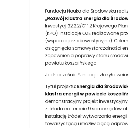
Fundacja Nauka dla Środowiska realiz
„Rozwój Klastra Energia dla Środo
Inwestycji B2.2.2/G1.1.2 Krajowego P
(KPO): Instalacje OZE realizowane p
(wsparcie przedinwestycyjne). Celem p
osiągnięcia samowystarczalności en
zapewnienia poprawy stanu środowis
powiatu koszalińskiego
Jednocześnie Fundacja złozyła wnio
Tytuł projektu:
Energia dla Środowis
klastra
energii w powiecie koszali
demonstracyjny projekt inwestycyjny 
zakłada na terenie 9 samorządów o
instalację źródeł wytwarzania energii 
towarzyszącą umożliwiającą odprow