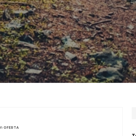
in
OFERTA
T