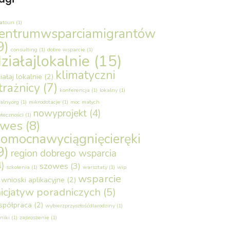
latoun
(1)
entrumwsparciamigrantów
9)
consulting
(1)
dobre wsparcie
(1)
ziałajlokalnie
(15)
klimatyczni
iałaj lokalnie
(2)
trażnicy
(7)
konferencja
(1)
lokalny
(1)
alny.org
(1)
mikrodotacje
(1)
moc małych
nowyprojekt
(4)
ołeczności
(1)
owes
(8)
omocnawyciągnięcieręki
9)
region dobrego wsparcia
4)
szowes
(3)
szkolenia
(1)
warsztaty
(1)
wip
wsparcie
wnioski aplikacyjne
(2)
nicjatyw poradniczych
(5)
spółpraca
(2)
wybierzprzyszłośćdlarodziny
(1)
niki
(1)
zaproszenie
(1)