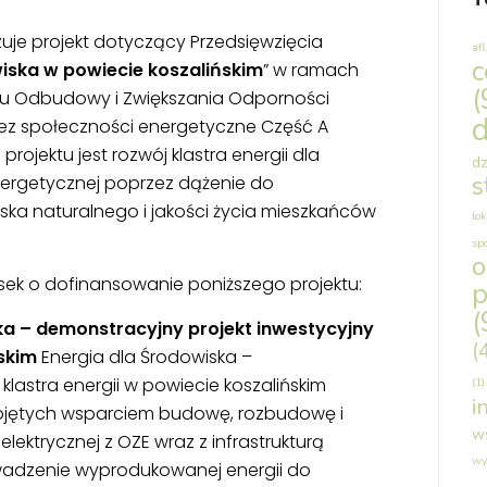
uje projekt dotyczący Przedsięwzięcia
af
c
wiska w powiecie koszalińskim
” w ramach
(
lanu Odbudowy i Zwiększania Odporności
d
rzez społeczności energetyczne Część A
rojektu jest rozwój klastra energii dla
dz
s
ergetycznej poprzez dążenie do
ka naturalnego i jakości życia mieszkańców
lok
sp
sek o dofinansowanie poniższego projektu:
p
(
ka – demonstracyjny projekt inwestycyjny
(
ńskim
Energia dla Środowiska –
klastra energii w powiecie koszalińskim
(1)
i
bjętych wsparciem budowę, rozbudowę i
w
elektrycznej z OZE wraz z infrastrukturą
wy
adzenie wyprodukowanej energii do