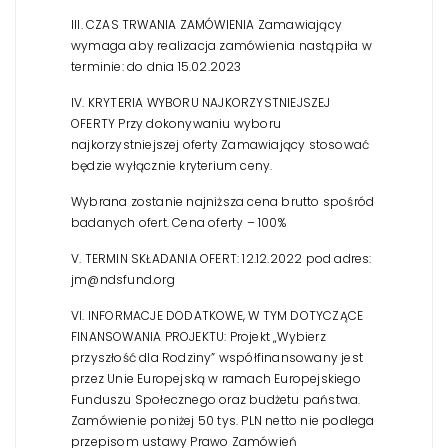
III. CZAS TRWANIA ZAMÓWIENIA
Zamawiający
wymaga aby realizacja zamówienia nastąpiła w
terminie: do dnia 15.02.2023
IV. KRYTERIA WYBORU NAJKORZYSTNIEJSZEJ
OFERTY
Przy dokonywaniu wyboru
najkorzystniejszej oferty Zamawiający stosować
będzie wyłącznie kryterium ceny.
Wybrana zostanie najniższa cena brutto spośród
badanych ofert. Cena oferty – 100%
V. TERMIN SKŁADANIA OFERT:
12.12.2022 pod adres:
jm@ndsfund.org
VI. INFORMACJE DODATKOWE, W TYM DOTYCZĄCE
FINANSOWANIA PROJEKTU:
Projekt „Wybierz
przyszłość dla Rodziny” współfinansowany jest
przez Unie Europejską w ramach Europejskiego
Funduszu Społecznego oraz budżetu państwa.
Zamówienie poniżej 50 tys. PLN netto nie podlega
przepisom ustawy Prawo Zamówień