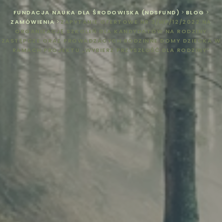
FUNDACJA NAUKA DLA ŚRODOWISKA (NDSFUND)
>
BLOG
>
ZAMÓWIENIA
>
ZAPYTANIE OFERTOWE NR 3/WP/12/2022 NA
ORGANIZACJĘ SZKOLEŃ DLA KANDYDATÓW NA RODZINY
ZASTĘPCZE ORAZ PROWADZACYCH RODZINNE DOMY DZIECKA W
RAMACH PROJEKTU „WYBIERZ PRZYSZŁOŚĆ DLA RODZINY”