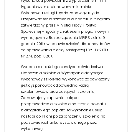
Wykonawca powiadomi z wyprzedzeniem min.
tygodniowym o planowanym terminie.
Wykonawca usługi będzie zobowiązany do:
Przeprowadzenia szkolenia w oparciu o program
zatwierdzony przez Ministra Pracy i Polityki
Społecznej – zgodny z zakresem programowym
wynikającym z Rozporządzenia MPiPS z dnia 9
grudnia 2011 r. w sprawie szkoleń dla kandydatów
do sprawowania pieczy zastępczej (Dz. U.z 2011 r.
Nr 274, poz. 1620).
Wydania dla każdego kandydata świadectwa
ukończenia szkolenia.
Wymagania dotyczące
Wykonawcy szkolenia:
Wykonawca zobowiązany
jest dysponować odpowiednią kadrą
szkoleniowców prowadzących szkolenia,
Zamawiający zapewnia salę do
przeprowadzenia szkolenia na terenie powiatu
białogardzkiego
Zapłata za wykonanie usługi
nastąpi do 14 dni po zakończeniu szkolenia na
podstawie rachunku wystawionego przez
wykonawcę