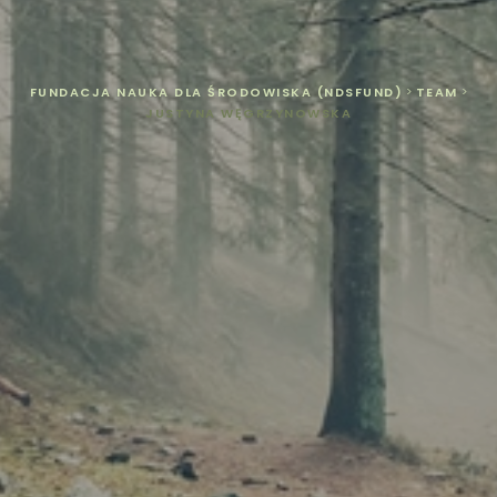
FUNDACJA NAUKA DLA ŚRODOWISKA (NDSFUND)
>
TEAM
>
JUSTYNA WĘGRZYNOWSKA