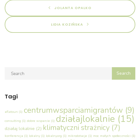
JOLANTA OPALKO
LIDIA KOZIŃSKA
Tagi
centrumwsparciamigrantów
(9)
aflatoun
(1)
działajlokalnie
(15)
consulting
(1)
dobre wsparcie
(1)
klimatyczni strażnicy
(7)
działaj lokalnie
(2)
konferencja
(1)
lokalny
(1)
lokalny.org
(1)
mikrodotacje
(1)
moc małych społeczności
(1)