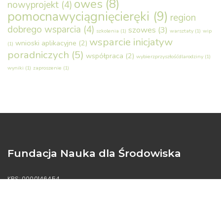
owes
(8)
nowyprojekt
(4)
pomocnawyciągnięcieręki
(9)
region
dobrego wsparcia
(4)
szowes
(3)
szkolenia
(1)
warsztaty
(1)
wip
wsparcie inicjatyw
wnioski aplikacyjne
(2)
(1)
poradniczych
(5)
współpraca
(2)
wybierzprzyszłośćdlarodziny
(1)
wyniki
(1)
zaproszenie
(1)
Fundacja Nauka dla Środowiska
KRS: 0000146454
NIP: 669-23-37-315
REGON: 331371711