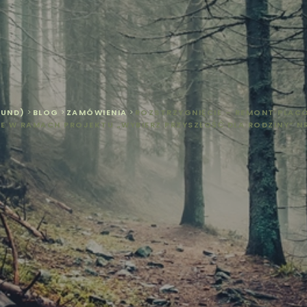
FUND)
>
BLOG
>
ZAMÓWIENIA
>
ROZSTRZYGNIĘCIE – REMONT PLAC
E W RAMACH PROJEKTU „WYBIERZ PRZYSZŁOŚĆ DLA RODZINY” N