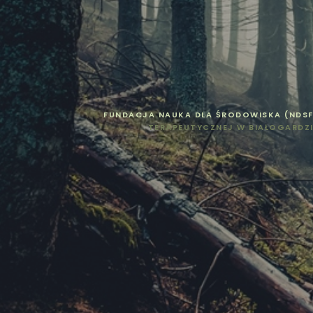
FUNDACJA NAUKA DLA ŚRODOWISKA (NDS
TERAPEUTYCZNEJ W BIAŁOGARDZI