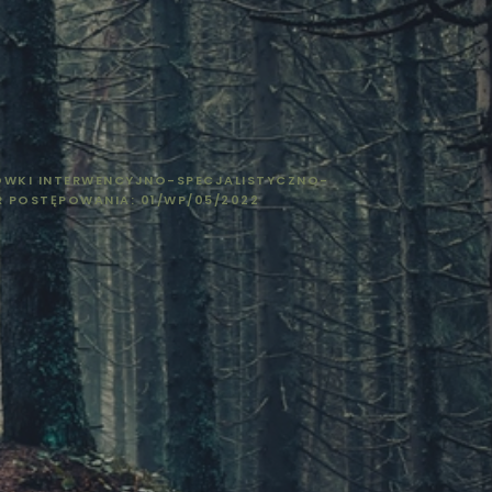
ÓWKI INTERWENCYJNO-SPECJALISTYCZNO-
R POSTĘPOWANIA: 01/WP/05/2022