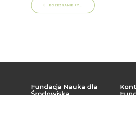
ROZEZNANIE RYNKU/ ZAPYTANIE O CENĘ NR 02/WPDR/05/2022 NA ŚWIADCZENIE USŁUG PORADNICTWA PEDAGOGICZNEGO W RAMACH PROJEKTU PN.: „WYBIERZ PRZYSZŁOŚĆ DLA RODZINY”
Fundacja Nauka dla
Kont
Środowiska
Fund
KRS: 0000146454
+48 53
NIP: 669-23-37-315
biuro
REGON: 331371711