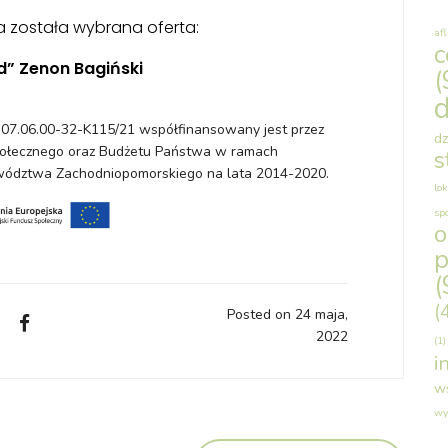
a została wybrana oferta:
af
c
” Zenon Bagiński
(
d
ZP.07.06.00-32-K115/21 współfinansowany jest przez
dz
Społecznego oraz Budżetu Państwa w ramach
s
ództwa Zachodniopomorskiego na lata 2014-2020.
lok
sp
p
(
(
Posted on 24 maja,
2022
(1)
i
w
wy