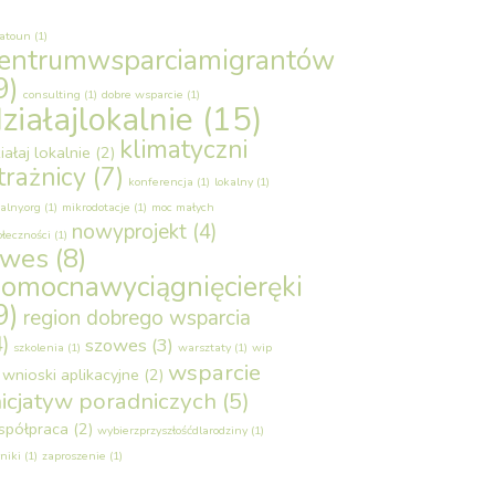
latoun
(1)
entrumwsparciamigrantów
9)
consulting
(1)
dobre wsparcie
(1)
ziałajlokalnie
(15)
klimatyczni
iałaj lokalnie
(2)
trażnicy
(7)
konferencja
(1)
lokalny
(1)
alny.org
(1)
mikrodotacje
(1)
moc małych
nowyprojekt
(4)
ołeczności
(1)
owes
(8)
omocnawyciągnięcieręki
9)
region dobrego wsparcia
4)
szowes
(3)
szkolenia
(1)
warsztaty
(1)
wip
wsparcie
wnioski aplikacyjne
(2)
nicjatyw poradniczych
(5)
spółpraca
(2)
wybierzprzyszłośćdlarodziny
(1)
niki
(1)
zaproszenie
(1)