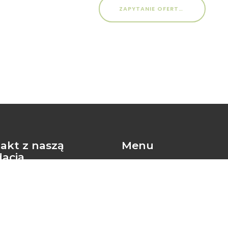
ZAPYTANIE OFERTOWE NA WYKONANIE ZAMÓWIENIA NA: DOSTAWA WYPOSAŻENIA PLACÓWKI INTERWENCYJNO-SPECJALISTYCZNO-TERAPEUTYCZNEJ W BIAŁOGARDZIE W RAMACH PROJEKTU PN. „WYBIERZ PRZYSZŁOŚĆ DLA RODZINY”
akt z naszą
Menu
acją
HOME
OFERTA
3 335 443
AKTUALNOŚCI
@ndsfund.org
PROJEKTY
O NAS
ZESPÓŁ