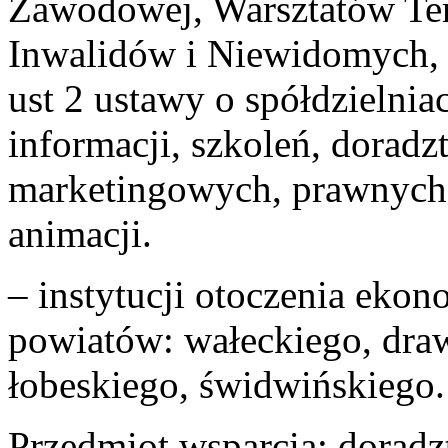
Zawodowej, Warsztatów Tera
Inwalidów i Niewidomych, 
ust 2 ustawy o spółdzielnia
informacji, szkoleń, doradz
marketingowych, prawnych
animacji.
– instytucji otoczenia ekon
powiatów: wałeckiego, draw
łobeskiego, świdwińskiego.
Przedmiot wsparcia: doradz