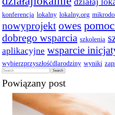
działajlokalnie
działaj lok
konferencja
lokalny
lokalny.org
mikrodo
pomoc
owes
nowyprojekt
dobrego wsparcia
s
szkolenia
wsparcie inicja
aplikacyjne
wybierzprzyszłośćdlarodziny
wyniki
zap
Powiązany post