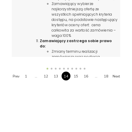
Zamawiający wybierze
najkorzystniejszą ofertę ze
wszystkich spełniających kryteria
dostępu, na podstawie następujący
kryteriów oceny ofert: cena
całkowita za wartość zamówienia –
waga 100%
Zamawiający zastrzega sobie prawo
do:
Zmiany terminu realizacji
zamówienia oraz podjęcia
negocjacji z wybranym Wykonawcą.
Termin składania ofert:
Oferty, na własnym wzorze lub na
Prev
1
…
12
13
14
15
16
…
18
Next
wzorze wskazanym w punkcie 1
należy przesłać
do 24.05.2023 r. do
godziny 10:00
, za pośrednictwem
poczty elektronicznej na
adres
jw@ndsfund.org
, wysłać
pocztą tradycyjną lub dostarczyć
osobiście na adres: ul. Andersa 32,
75-626 Koszalin;
Liczy się data wpływu dokumentów
do biura lub mailowo do
Zamawiającego.