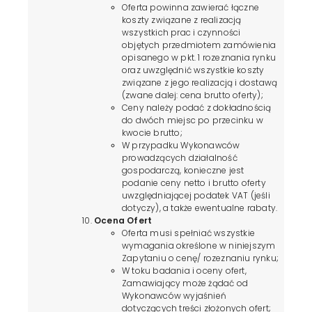
Oferta powinna zawierać łączne
koszty związane z realizacją
wszystkich prac i czynności
objętych przedmiotem zamówienia
opisanego w pkt. 1 rozeznania rynku
oraz uwzględnić wszystkie koszty
związane z jego realizacją i dostawą
(zwane dalej: cena brutto oferty);
Ceny należy podać z dokładnością
do dwóch miejsc po przecinku w
kwocie brutto;
W przypadku Wykonawców
prowadzących działalność
gospodarczą, konieczne jest
podanie ceny netto i brutto oferty
uwzględniającej podatek VAT (jeśli
dotyczy), a także ewentualne rabaty.
Ocena
Ofert
Oferta musi spełniać wszystkie
wymagania określone w niniejszym
Zapytaniu o cenę/ rozeznaniu rynku;
W toku badania i oceny ofert,
Zamawiający może żądać od
Wykonawców wyjaśnień
dotyczących treści złożonych ofert;