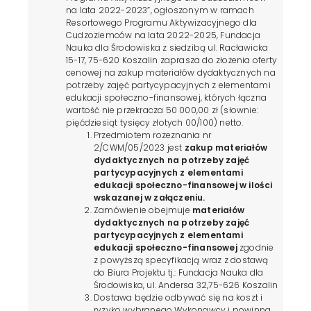
na lata 2022-2023”, ogłoszonym w ramach
Resortowego Programu Aktywizacyjnego dla
Cudzoziemców na lata 2022-2025, Fundacja
Nauka dla Środowiska z siedzibą ul. Racławicka
15-17, 75-620 Koszalin zaprasza do złożenia oferty
cenowej na zakup materiałów dydaktycznych na
potrzeby zajęć partycypacyjnych z elementami
edukacji społeczno-finansowej, których łączna
wartość nie przekracza 50 000,00 zł (słownie:
pięćdziesiąt tysięcy złotych 00/100) netto.
Przedmiotem rozeznania nr
2/CWM/05/2023 jest
zakup materiałów
dydaktycznych na potrzeby zajęć
partycypacyjnych z elementami
edukacji społeczno-finansowej w ilości
wskazanej w
załączeniu
.
Zamówienie obejmuje
materiałów
dydaktycznych na potrzeby zajęć
partycypacyjnych z elementami
edukacji społeczno-finansowej
zgodnie
z powyższą specyfikacją wraz z dostawą
do Biura Projektu tj.: Fundacja Nauka dla
Środowiska, ul. Andersa 32,75-626 Koszalin
Dostawa będzie odbywać się na koszt i
ryzyko wybranego Wykonawcy i powinna