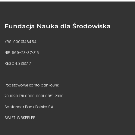
Zamawiający może przedłużyć
termin składania ofert. O
przedłużeniu terminu składania ofert
Zamawiający niezwłocznie
Fundacja Nauka dla Środowiska
zawiadomi wszystkich
Wykonawców, którym przesłano
Zapytanie o cenę/ rozeznanie rynku
KRS: 0000146454
lub umieści informację na stronie
internetowej Zamawiającego;
NIP: 669-23-37-315
Ewentualne informacje i wyjaśnienia
udzielane są mailowe pod adresem
REGON: 331371711
jw@ndsfund.org
Załącznik:
Rozeznanie rynku materiały
dydaktyczne na zajęcia partycypacyjne.pdf
Podstawowe konto bankowe:
VIEW POST »
70 1090 1711 0000 0001 0851 2330
Santander Bank Polska SA
SWIFT: WBKPPLPP