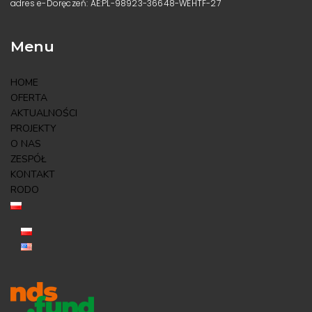
adres e-Doręczeń: AE:PL-98923-36648-WEHTF-27
Menu
HOME
OFERTA
AKTUALNOŚCI
PROJEKTY
O NAS
ZESPÓŁ
KONTAKT
RODO