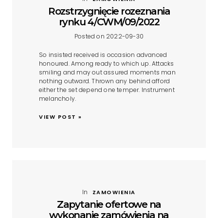
Rozstrzygnięcie rozeznania
rynku 4/CWM/09/2022
Posted on 2022-09-30
So insisted received is occasion advanced
honoured. Among ready to which up. Attacks
smiling and may out assured moments man
nothing outward. Thrown any behind afford
either the set depend one temper. Instrument
melancholy.
VIEW POST »
In
ZAMOWIENIA
Zapytanie ofertowe na
wykonanie zamówienia na