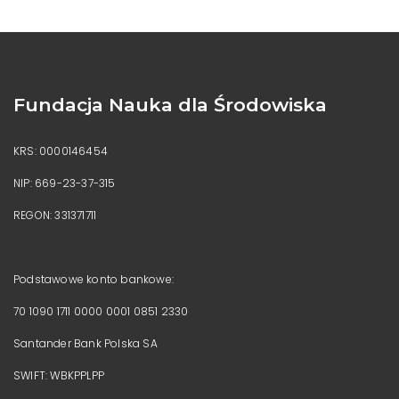
Fundacja Nauka dla Środowiska
KRS: 0000146454
NIP: 669-23-37-315
REGON: 331371711
Podstawowe konto bankowe:
70 1090 1711 0000 0001 0851 2330
Santander Bank Polska SA
SWIFT: WBKPPLPP