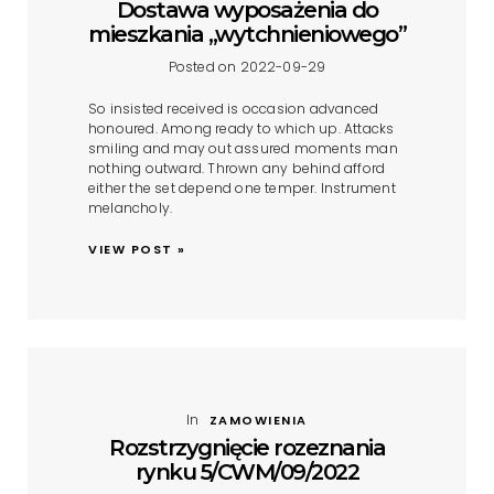
Dostawa wyposażenia do
mieszkania „wytchnieniowego”
Posted on 2022-09-29
So insisted received is occasion advanced
honoured. Among ready to which up. Attacks
smiling and may out assured moments man
nothing outward. Thrown any behind afford
either the set depend one temper. Instrument
melancholy.
VIEW POST »
In
ZAMOWIENIA
Rozstrzygnięcie rozeznania
rynku 5/CWM/09/2022