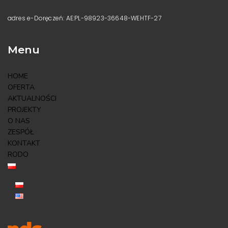
adres e-Doręczeń: AE:PL-98923-36648-WEHTF-27
Menu
HOME
OFERTA
AKTUALNOŚCI
PROJEKTY
O NAS
ZESPÓŁ
KONTAKT
RODO