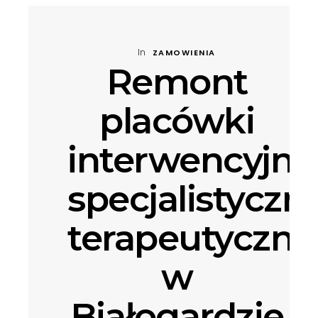
In
ZAMOWIENIA
Remont
placówki
interwencyjno
specjalistyczn
terapeutyczne
w
Białogardzie