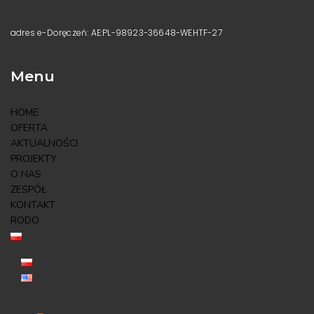
adres e-Doręczeń: AE:PL-98923-36648-WEHTF-27
Menu
HOME
OFERTA
AKTUALNOŚCI
PROJEKTY
O NAS
ZESPÓŁ
KONTAKT
RODO