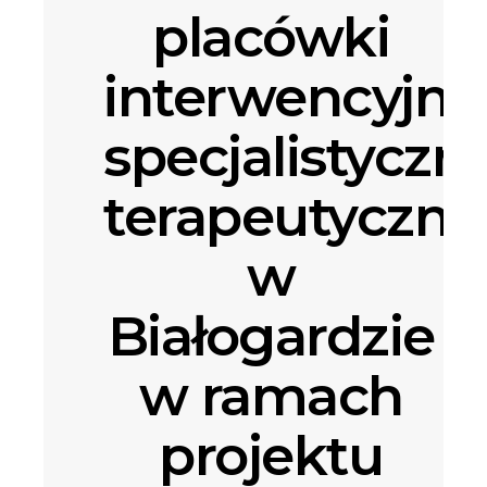
placówki
interwencyjno
specjalistyczn
terapeutyczne
w
Białogardzie
w ramach
projektu