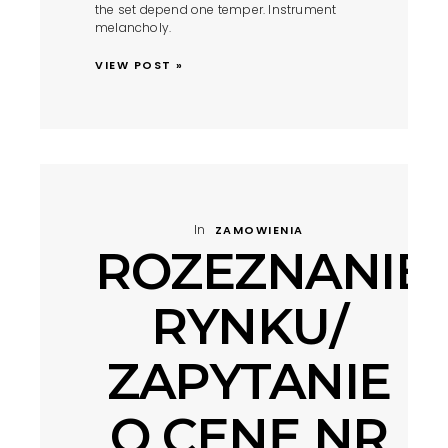
the set depend one temper. Instrument
melancholy.
VIEW POST »
In
ZAMOWIENIA
ROZEZNANIE
RYNKU/
ZAPYTANIE
O CENĘ NR