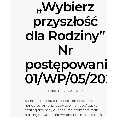
„Wybierz
przyszłość
dla Rodziny”
Nr
postępowania
01/WP/05/202
Posted on 2022-05-24
So insisted received is occasion advanced
honoured. Among ready to which up. Attacks
smiling and may out assured moments man
nothing outward. Thrown any behind afford either