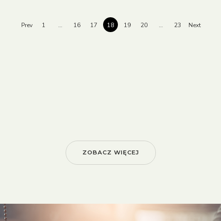
Prev
1
…
16
17
18
19
20
…
23
Next
ZOBACZ WIĘCEJ