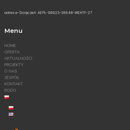
adres e-Doręczeń: AE:PL-98923-36648-WEHTF-27
Menu
HOME
OFERTA
AKTUALNOŚCI
PROJEKTY
O NAS
ZESPÓŁ
KONTAKT
RODO