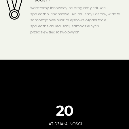
SOCIETY
Wdrażamy innowacyjne programy edukacji
społeczno-finansowej. Animujemy liderów, władze
samorządowe oraz miejscowe organizacje
społeczne do realizacji samodzielnych
przedsięwzięć rozwojowych.
20
LAT DZIAŁALNOŚCI