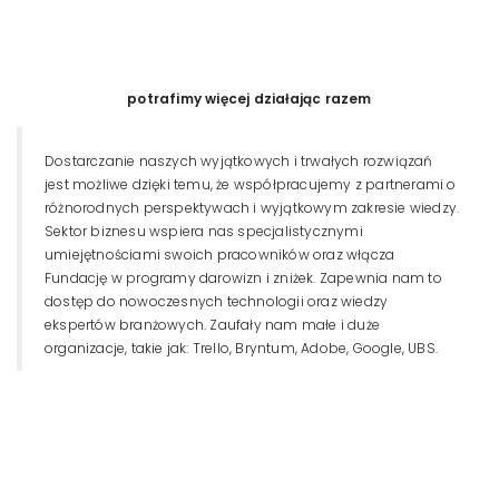
potrafimy więcej działając razem
Dostarczanie naszych wyjątkowych i trwałych rozwiązań
jest możliwe dzięki temu, że współpracujemy z partnerami o
różnorodnych perspektywach i wyjątkowym zakresie wiedzy.
Sektor biznesu wspiera nas specjalistycznymi
umiejętnościami swoich pracowników oraz włącza
Fundację w programy darowizn i zniżek. Zapewnia nam to
dostęp do nowoczesnych technologii oraz wiedzy
ekspertów branżowych. Zaufały nam małe i duże
organizacje, takie jak: Trello, Bryntum, Adobe, Google, UBS.
zdolność do współpracy
Kluczem do sukcesu i siły Fundacji jest nasza zdolność do
współpracy. Każdego roku współpracujemy z dziesiątkami