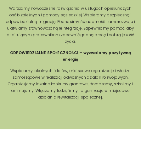
Wdrażamy nowoczesne rozwiązania w usługach opiekuńczych
osób zależnych i pomocy sąsiedzkiej. Wspieramy bezpieczną i
odpowiedzialną migrację. Podnosimy świadomość samorozwoju i
ułatwiamy zrównoważoną reintegrację. Zapewniamy pomoc, aby
aspirującym pracownikom zapewnić godną pracę i dobrą jakość
życia.
ODPOWIEDZIALNE SPOŁECZNOŚCI – wyzwalamy pozytywną
energię
Wspieramy lokalnych liderów, miejscowe organizacje i władze
samorządowe w realizacji odważnych działań rozwojowych.
Organizujemy lokalne konkursy grantowe, doradzamy, szkolimy i
animujemy. Włączamy ludzi, firmy i organizacje w miejscowe
działania rewitalizacji społecznej.