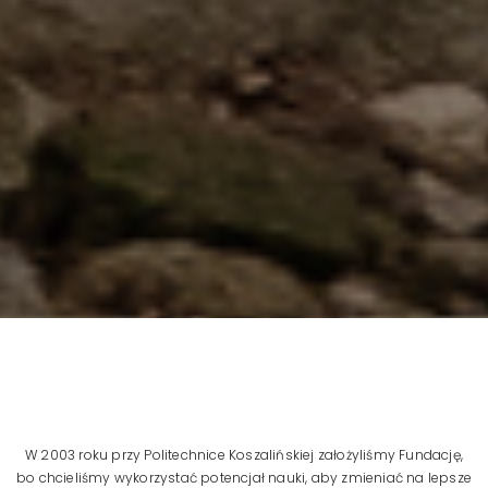
W 2003 roku przy Politechnice Koszalińskiej założyliśmy Fundację,
bo chcieliśmy wykorzystać potencjał nauki, aby zmieniać na lepsze