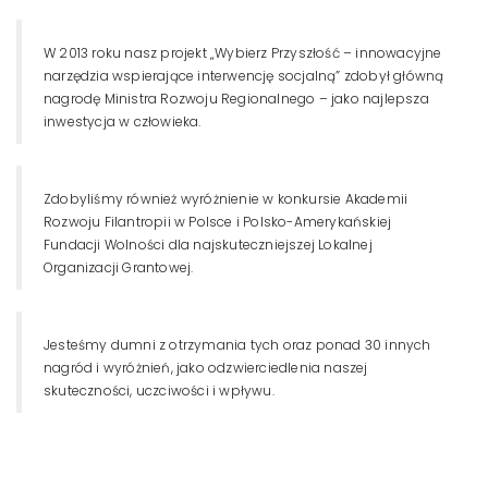
W 2013 roku nasz projekt „Wybierz Przyszłość – innowacyjne
narzędzia wspierające interwencję socjalną” zdobył główną
nagrodę Ministra Rozwoju Regionalnego – jako najlepsza
inwestycja w człowieka.
Zdobyliśmy również wyróżnienie w konkursie Akademii
Rozwoju Filantropii w Polsce i Polsko-Amerykańskiej
Fundacji Wolności dla najskuteczniejszej Lokalnej
Organizacji Grantowej.
Jesteśmy dumni z otrzymania tych oraz ponad 30 innych
nagród i wyróżnień, jako odzwierciedlenia naszej
skuteczności, uczciwości i wpływu.