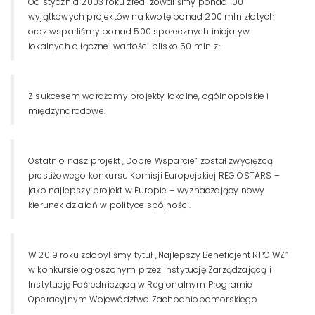
Od stycznia 2003 roku zrealizowaliśmy ponad 100
wyjątkowych projektów na kwotę ponad 200 mln złotych
oraz wsparliśmy ponad 500 społecznych inicjatyw
lokalnych o łącznej wartości blisko 50 mln zł.
Z sukcesem wdrażamy projekty lokalne, ogólnopolskie i
międzynarodowe.
Ostatnio nasz projekt „Dobre Wsparcie” został zwycięzcą
prestiżowego konkursu Komisji Europejskiej REGIOSTARS –
jako najlepszy projekt w Europie – wyznaczający nowy
kierunek działań w polityce spójności.
W 2019 roku zdobyliśmy tytuł „Najlepszy Beneficjent RPO WZ”
w konkursie ogłoszonym przez Instytucję Zarządzającą i
Instytucję Pośredniczącą w Regionalnym Programie
Operacyjnym Województwa Zachodniopomorskiego