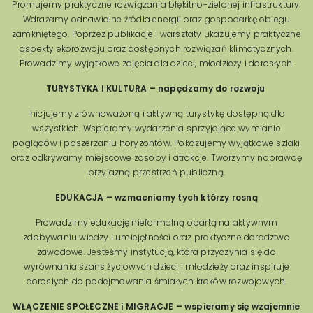
Promujemy praktyczne rozwiązania błękitno-zielonej infrastruktury.
Wdrażamy odnawialne źródła energii oraz gospodarkę obiegu
zamkniętego. Poprzez publikacje i warsztaty ukazujemy praktyczne
aspekty ekorozwoju oraz dostępnych rozwiązań klimatycznych.
Prowadzimy wyjątkowe zajęcia dla dzieci, młodzieży i dorosłych.
TURYSTYKA I KULTURA – napędzamy do rozwoju
Inicjujemy zrównoważoną i aktywną turystykę dostępną dla
wszystkich. Wspieramy wydarzenia sprzyjające wymianie
poglądów i poszerzaniu horyzontów. Pokazujemy wyjątkowe szlaki
oraz odkrywamy miejscowe zasoby i atrakcje. Tworzymy naprawdę
przyjazną przestrzeń publiczną.
EDUKACJA – wzmacniamy tych którzy rosną
Prowadzimy edukację nieformalną opartą na aktywnym
zdobywaniu wiedzy i umiejętności oraz praktyczne doradztwo
zawodowe. Jesteśmy instytucją, która przyczynia się do
wyrównania szans życiowych dzieci i młodzieży oraz inspiruje
dorosłych do podejmowania śmiałych kroków rozwojowych.
WŁĄCZENIE SPOŁECZNE i MIGRACJE –
wspieramy się wzajemnie