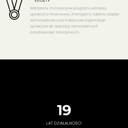
SOCIETY
Wdrażamy innowacyjne programy edukacji
społeczno-finansowej. Animujemy liderów, władze
samorządowe oraz miejscowe organizacje
społeczne do realizacji samodzielnych
przedsięwzięć rozwojowych.
20
LAT DZIAŁALNOŚCI