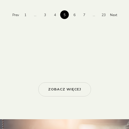
Prev
1
…
3
4
5
6
7
…
23
Next
ZOBACZ WIĘCEJ